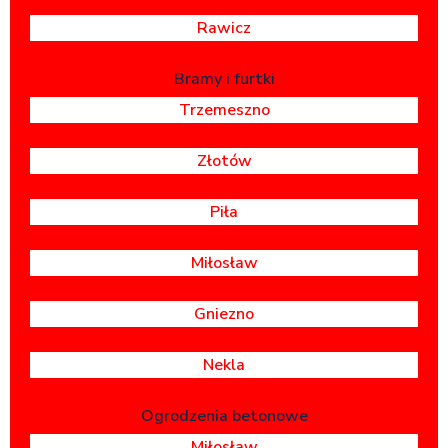
Rawicz
Bramy i furtki
Trzemeszno
Złotów
Piła
Miłosław
Gniezno
Nekla
Ogrodzenia betonowe
Miłosław