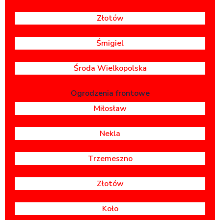
Złotów
Śmigiel
Środa Wielkopolska
Ogrodzenia frontowe
Miłosław
Nekla
Trzemeszno
Złotów
Koło