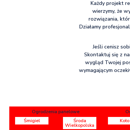
Każdy projekt r
wierzymy, że wy
rozwiązania, któ
Działamy profesjonal
Jeśli cenisz so
Skontaktuj się z n
wygląd Twojej pose
wymagającym oczekiw
Ogrodzenia panelowe
O
Śmigiel
Środa
Koło
Wielkopolska