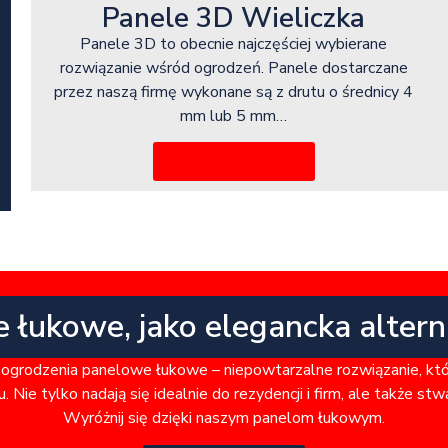
Panele 3D Wieliczka
Panele 3D to obecnie najczęściej wybierane
rozwiązanie wśród ogrodzeń. Panele dostarczane
przez naszą firmę wykonane są z drutu o średnicy 4
mm lub 5 mm…
Więcej informacji
e łukowe, jako elegancka alter
ogrodzenia panelowe łukowe – niepowtarzalne rozwiązanie, kt
. Nie tylko nadają się idealnie do rezydencji i firm, ale także st
Wyróżnij się dzięki naszym panelom łukowym.