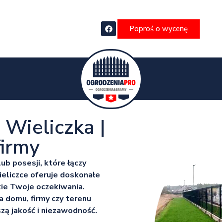
Poproś o wycenę
Wieliczka |
irmy
b posesji, które łączy
ieliczce oferuje doskonałe
kie Twoje oczekiwania.
a domu, firmy czy terenu
ą jakość i niezawodność.