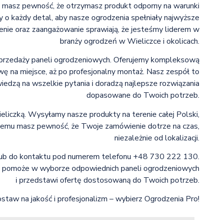
, masz pewność, że otrzymasz produkt odporny na warunki
o każdy detal, aby nasze ogrodzenia spełniały najwyższe
enie oraz zaangażowanie sprawiają, że jesteśmy liderem w
branży ogrodzeń w Wieliczce i okolicach.
a sprzedaży paneli ogrodzeniowych. Oferujemy kompleksową
ę na miejsce, aż po profesjonalny montaż. Nasz zespół to
wiedzą na wszelkie pytania i doradzą najlepsze rozwiązania
dopasowane do Twoich potrzeb.
ieliczką. Wysyłamy nasze produkty na terenie całej Polski,
i temu masz pewność, że Twoje zamówienie dotrze na czas,
niezależnie od lokalizacji.
 lub do kontaktu pod numerem telefonu +48 730 222 130.
a, pomoże w wyborze odpowiednich paneli ogrodzeniowych
i przedstawi ofertę dostosowaną do Twoich potrzeb.
staw na jakość i profesjonalizm – wybierz Ogrodzenia Pro!