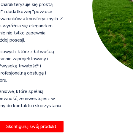
charakteryzuje się prostą
u* i dodatkowej *powłoce
ie warunków atmosferycznych. Z
 wyróżnia się eleganckim
nie nie tylko zapewnia
dej posesji.
niowych, które z łatwością
rannie zaprojektowany i
 *wysoką trwałość* i
ofesjonalną obsługę i
oru.
eniowe, które spełnią
pewność, że inwestujesz w
my do kontaktu i skorzystania
Skonfiguruj swój produkt