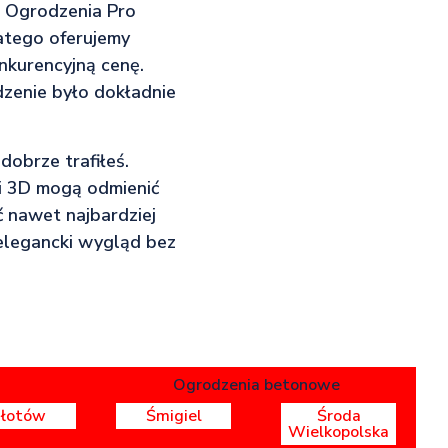
W Ogrodzenia Pro
latego oferujemy
nkurencyjną cenę.
dzenie było dokładnie
dobrze trafiłeś.
 i 3D mogą odmienić
ć nawet najbardziej
elegancki wygląd bez
Ogrodzenia betonowe
Złotów
Śmigiel
Środa
Wielkopolska