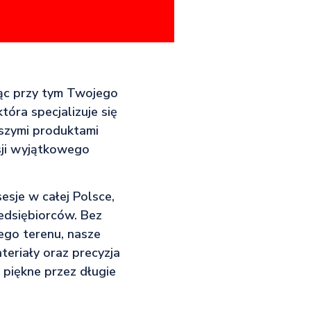
jąc przy tym Twojego
óra specjalizuje się
aszymi produktami
esji wyjątkowego
esje w całej Polsce,
zedsiębiorców. Bez
ego terenu, nasze
eriały oraz precyzja
 piękne przez długie