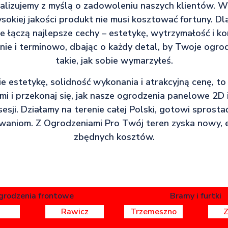
ealizujemy z myślą o zadowoleniu naszych klientów. 
sokiej jakości produkt nie musi kosztować fortuny. D
re łączą najlepsze cechy – estetykę, wytrzymałość i ko
nie i terminowo, dbając o każdy detal, by Twoje ogro
takie, jak sobie wymarzyłeś.
bie estetykę, solidność wykonania i atrakcyjną cenę, to 
ami i przekonaj się, jak nasze ogrodzenia panelowe 2D
sji. Działamy na terenie całej Polski, gotowi sprosta
aniom. Z Ogrodzeniami Pro Twój teren zyska nowy, 
zbędnych kosztów.
grodzenia frontowe
Bramy i furtki
Rawicz
Trzemeszno