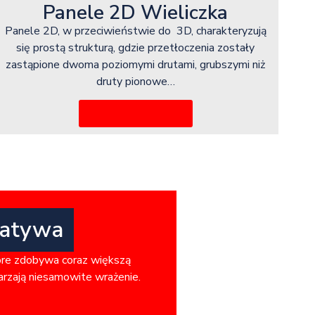
Panele 2D Wieliczka
Panele 2D, w przeciwieństwie do 3D, charakteryzują
się prostą strukturą, gdzie przetłoczenia zostały
zastąpione dwoma poziomymi drutami, grubszymi niż
druty pionowe…
Więcej informacji
natywa
óre zdobywa coraz większą
warzają niesamowite wrażenie.