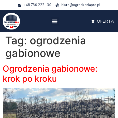
+48 730 222 130
biuro@ogrodzeniapro.pl
OFERTA
Tag:
ogrodzenia
gabionowe
Ogrodzenia gabionowe:
krok po kroku