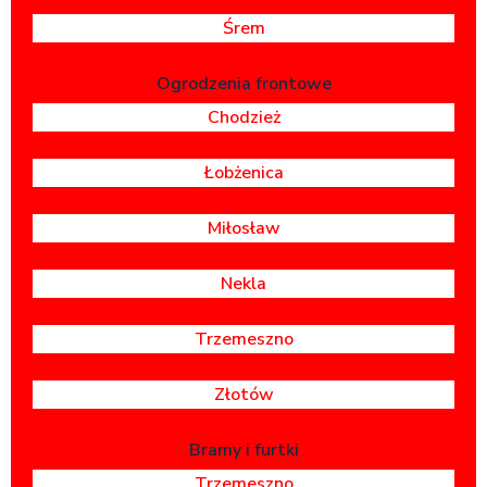
Śrem
Ogrodzenia frontowe
Chodzież
Łobżenica
Miłosław
Nekla
Trzemeszno
Złotów
Bramy i furtki
Trzemeszno