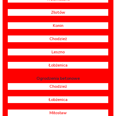
Złotów
Konin
Chodzież
Leszno
Łobżenica
Ogrodzenia betonowe
Chodzież
Łobżenica
Miłosław