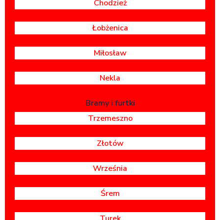
Chodzież
Łobżenica
Miłosław
Nekla
Bramy i furtki
Trzemeszno
Złotów
Września
Śrem
Turek