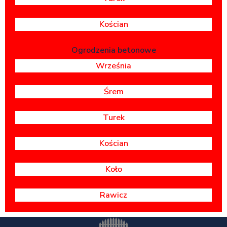
Kościan
Ogrodzenia betonowe
Września
Śrem
Turek
Kościan
Koło
Rawicz