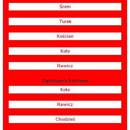
Śrem
Turek
Kościan
Koło
Rawicz
Ogrodzenia frontowe
Koło
Rawicz
Chodzież