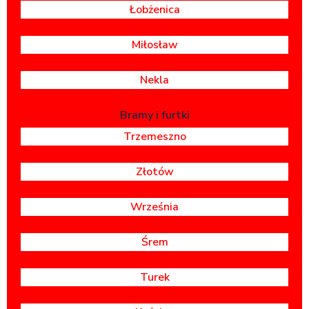
Łobżenica
Miłosław
Nekla
Bramy i furtki
Trzemeszno
Złotów
Września
Śrem
Turek