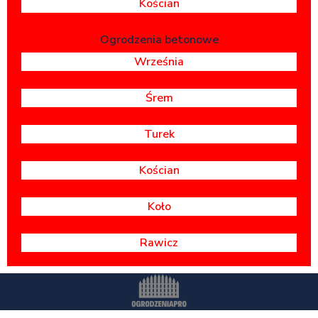
Kościan
Ogrodzenia betonowe
Września
Śrem
Turek
Kościan
Koło
Rawicz