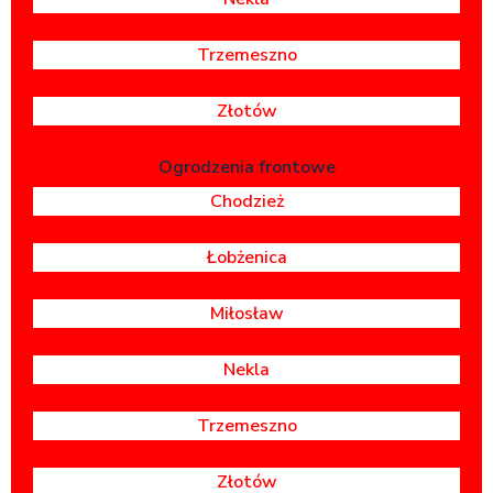
Trzemeszno
Złotów
Ogrodzenia frontowe
Chodzież
Łobżenica
Miłosław
Nekla
Trzemeszno
Złotów