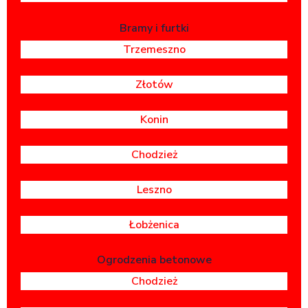
Bramy i furtki
Trzemeszno
Złotów
Konin
Chodzież
Leszno
Łobżenica
Ogrodzenia betonowe
Chodzież