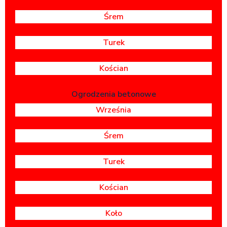
Śrem
Turek
Kościan
Ogrodzenia betonowe
Września
Śrem
Turek
Kościan
Koło