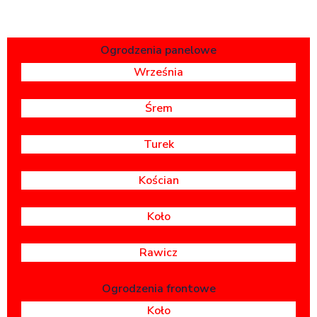
Ogrodzenia panelowe
Września
Śrem
Turek
Kościan
Koło
Rawicz
Ogrodzenia frontowe
Koło