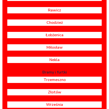
Rawicz
Chodzież
Łobżenica
Miłosław
Nekla
Bramy i furtki
Trzemeszno
Złotów
Września