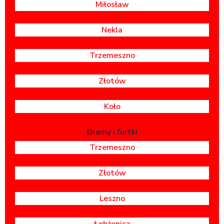
Miłosław
Nekla
Trzemeszno
Złotów
Koło
Bramy i furtki
Trzemeszno
Złotów
Leszno