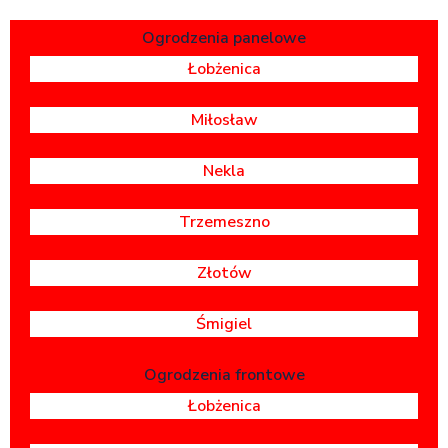
Ogrodzenia panelowe
Łobżenica
Miłosław
Nekla
Trzemeszno
Złotów
Śmigiel
Ogrodzenia frontowe
Łobżenica