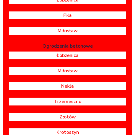
Łobżenica
Piła
Miłosław
Ogrodzenia betonowe
Łobżenica
Miłosław
Nekla
Trzemeszno
Złotów
Krotoszyn