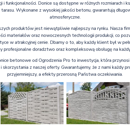
ji i funkcjonalności. Donice są dostępne w różnych rozmiarach i k
 tarasu. Wykonane z wysokiej jakości betonu, gwarantują długow
atmosferyczne.
szych produktów jest niewątpliwie najlepszy na rynku. Nasza fir
ości materiałów oraz nowoczesnych technologii produkcji, co po
tyce w atrakcyjnej cenie. Dbamy o to, aby każdy klient był w p
y profesjonalne doradztwo oraz kompleksową obsługę na każdym
ice betonowe od Ogrodzenia Pro to inwestycja, która przynosi k
skorzystania z naszej oferty. Gwarantujemy, że z nami każdy pro
przyjemniejszy, a efekty przerosną Państwa oczekiwania.