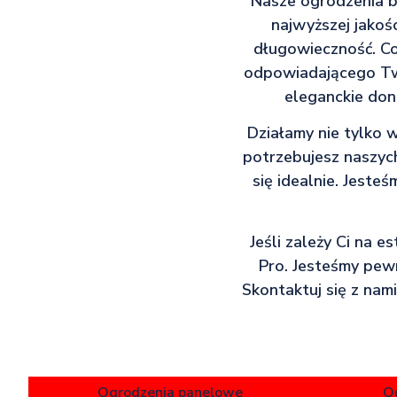
Nasze ogrodzenia b
najwyższej jakoś
długowieczność. Co
odpowiadającego Two
eleganckie don
Działamy nie tylko 
potrzebujesz naszyc
się idealnie. Jeste
Jeśli zależy Ci na 
Pro. Jesteśmy pewn
Skontaktuj się z nami
Ogrodzenia panelowe
O