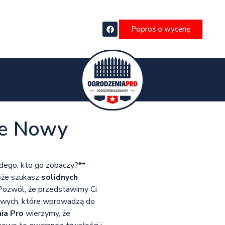
Poproś o wycenę
e Nowy
żdego, kto go zobaczy?**
może szukasz
solidnych
ozwól, że przedstawimy Ci
owych, które wprowadzą do
ia Pro
wierzymy, że