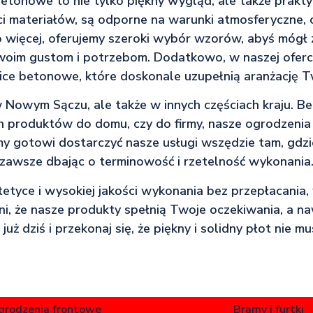
etonowe to nie tylko piękny wygląd, ale także prakt
ci materiałów, są odporne na warunki atmosferyczne, 
 więcej, oferujemy szeroki wybór wzorów, abyś mógł z
im gustom i potrzebom. Dodatkowo, w naszej oferci
ice betonowe, które doskonale uzupełnią aranżację 
w Nowym Sączu, ale także w innych częściach kraju. Be
h produktów do domu, czy do firmy, nasze ogrodzen
śmy gotowi dostarczyć nasze usługi wszędzie tam, gdz
zawsze dbając o terminowość i rzetelność wykonania
estetyce i wysokiej jakości wykonania bez przepłacania
i, że nasze produkty spełnią Twoje oczekiwania, a n
 już dziś i przekonaj się, że piękny i solidny płot nie m
grodzenia frontowe
Bramy i furtki