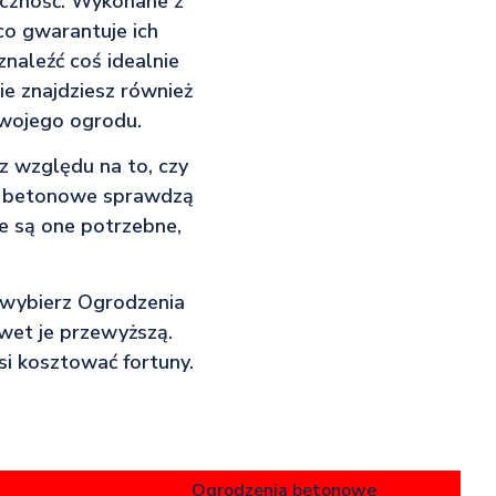
yczność. Wykonane z
co gwarantuje ich
naleźć coś idealnie
e znajdziesz również
Twojego ogrodu.
z względu na to, czy
ia betonowe sprawdzą
ie są one potrzebne,
.
, wybierz Ogrodzenia
awet je przewyższą.
usi kosztować fortuny.
Ogrodzenia betonowe