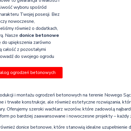
owe to gwarancja trwałości i
żliwość wyboru spośród
harakteru Twojej posesji. Bez
, czy nowoczesne,
ieliśmy również o dodatkach,
wą. Nasze
donice betonowe
się do upiększenia zarówno
ą całość z pozostałymi
wprowadź do swojego ogrodu
talog ogrodzeń betonowych
rodukcji i montażu ogrodzeń betonowych na terenie Nowego Sącz
e i trwałe konstrukcje, ale również estetyczne rozwiązania, kt
ury. Oferujemy szeroki wachlarz wzorów, które zadowolą najbar
 form po bardziej zaawansowane i nowoczesne projekty – każdy zn
 również donice betonowe, które stanowią idealne uzupełnienie 