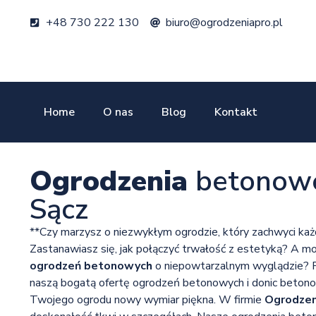
+48 730 222 130
biuro@ogrodzeniapro.pl
Home
O nas
Blog
Kontakt
Ogrodzenia
betonow
Sącz
**Czy marzysz o niezwykłym ogrodzie, który zachwyci ka
Zastanawiasz się, jak połączyć trwałość z estetyką? A 
ogrodzeń betonowych
o niepowtarzalnym wyglądzie? P
naszą bogatą ofertę ogrodzeń betonowych i donic beton
Twojego ogrodu nowy wymiar piękna. W firmie
Ogrodzen