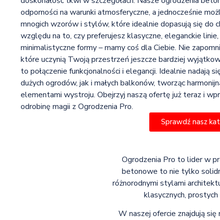
doskonałość tkwi w szczegółach. Nasze ogrodzenia beton
odporności na warunki atmosferyczne, a jednocześnie mo
mnogich wzorów i stylów, które idealnie dopasują się do c
względu na to, czy preferujesz klasyczne, eleganckie linie
minimalistyczne formy – mamy coś dla Ciebie. Nie zapomn
które uczynią Twoją przestrzeń jeszcze bardziej wyjątko
to połączenie funkcjonalności i elegancji. Idealnie nadają 
dużych ogrodów, jak i małych balkonów, tworząc harmonijn
elementami wystroju. Obejrzyj naszą ofertę już teraz i 
odrobinę magii z Ogrodzenia Pro.
Sprawdź nasz ka
Ogrodzenia Pro to lider w p
betonowe to nie tylko solidn
różnorodnymi stylami architekt
klasycznych, prostych
W naszej ofercie znajdują się