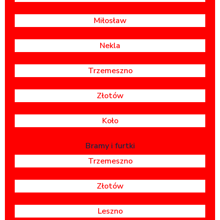
Miłosław
Nekla
Trzemeszno
Złotów
Koło
Bramy i furtki
Trzemeszno
Złotów
Leszno