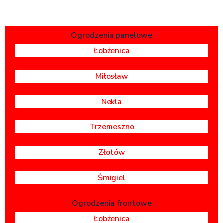
Ogrodzenia panelowe
Łobżenica
Miłosław
Nekla
Trzemeszno
Złotów
Śmigiel
Ogrodzenia frontowe
Łobżenica