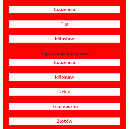
Łobżenica
Piła
Miłosław
Ogrodzenia betonowe
Łobżenica
Miłosław
Nekla
Trzemeszno
Złotów