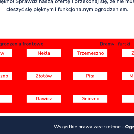
piękno! Sprawdź naszą ofertę i przekonaj się, że nie mu
cieszyć się pięknym i funkcjonalnym ogrodzeniem.
grodzenia frontowe
Bramy i furtki
aw
Nekla
Trzemeszno
zno
Złotów
Piła
M
Rawicz
Gniezno
Wszystkie prawa zastrzeżone -
Ogr