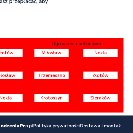
sisz przepłacać, aby
Ogrodzenia betonowe
Złotów
Miłosław
Nekla
iłosław
Trzemeszno
Złotów
Nekla
Krotoszyn
Sieraków
odzeniaPr
o.pl
Polityka prywatności
Dostawa i montaż