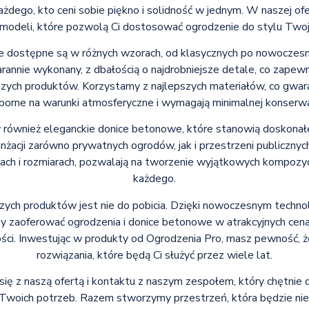
żdego, kto ceni sobie piękno i solidność w jednym. W naszej of
modeli, które pozwolą Ci dostosować ogrodzenie do stylu Twoje
 dostępne są w różnych wzorach, od klasycznych po nowoczesne
rannie wykonany, z dbałością o najdrobniejsze detale, co zapewn
zych produktów. Korzystamy z najlepszych materiałów, co gwara
porne na warunki atmosferyczne i wymagają minimalnej konserwac
również eleganckie donice betonowe, które stanowią doskonałe u
nżacji zarówno prywatnych ogrodów, jak i przestrzeni publicznych, 
ch i rozmiarach, pozwalają na tworzenie wyjątkowych kompozycj
każdego.
zych produktów jest nie do pobicia. Dzięki nowoczesnym techno
zaoferować ogrodzenia i donice betonowe w atrakcyjnych cenach
ści. Inwestując w produkty od Ogrodzenia Pro, masz pewność, że
rozwiązania, które będą Ci służyć przez wiele lat.
ię z naszą ofertą i kontaktu z naszym zespołem, który chętnie
 Twoich potrzeb. Razem stworzymy przestrzeń, która będzie nie t