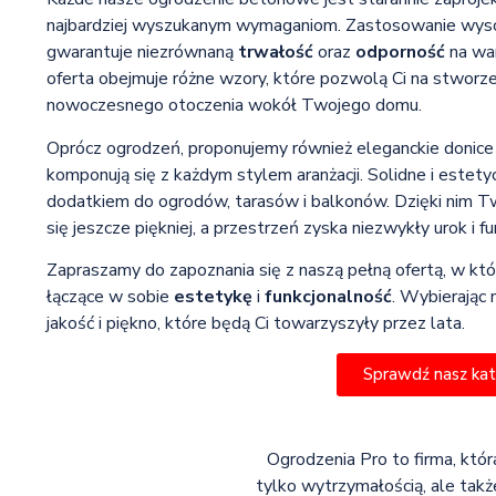
najbardziej wyszukanym wymaganiom. Zastosowanie wysok
gwarantuje niezrównaną
trwałość
oraz
odporność
na war
oferta obejmuje różne wzory, które pozwolą Ci na stworze
nowoczesnego otoczenia wokół Twojego domu.
Oprócz ogrodzeń, proponujemy również eleganckie donic
komponują się z każdym stylem aranżacji. Solidne i estety
dodatkiem do ogrodów, tarasów i balkonów. Dzięki nim T
się jeszcze piękniej, a przestrzeń zyska niezwykły urok i f
Zapraszamy do zapoznania się z naszą pełną ofertą, w któ
łączące w sobie
estetykę
i
funkcjonalność
. Wybierając 
jakość i piękno, które będą Ci towarzyszyły przez lata.
Sprawdź nasz ka
Ogrodzenia Pro to firma, któr
tylko wytrzymałością, ale także