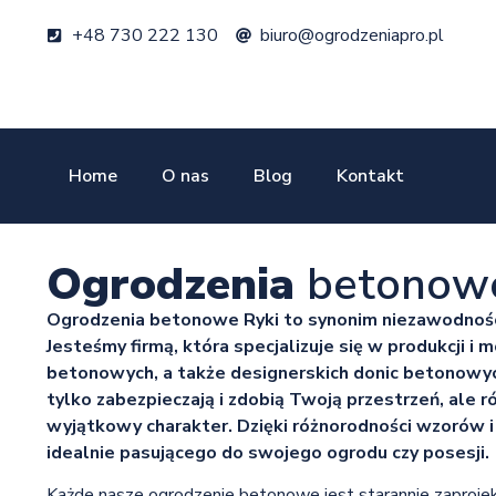
+48 730 222 130
biuro@ogrodzeniapro.pl
Home
O nas
Blog
Kontakt
Ogrodzenia
betonowe
Ogrodzenia betonowe Ryki to synonim niezawodności
Jesteśmy firmą, która specjalizuje się w produkcji i
betonowych, a także designerskich donic betonowyc
tylko zabezpieczają i zdobią Twoją przestrzeń, ale r
wyjątkowy charakter. Dzięki różnorodności wzorów i 
idealnie pasującego do swojego ogrodu czy posesji.
Każde nasze ogrodzenie betonowe jest starannie zaproje