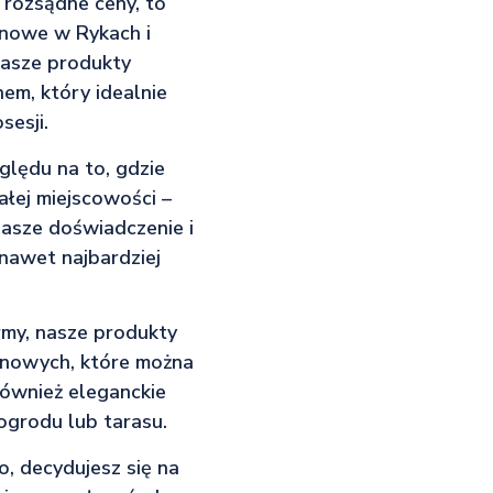
 rozsądne ceny, to
onowe w Rykach i
Nasze produkty
em, który idealnie
sesji.
ględu na to, gdzie
ałej miejscowości –
Nasze doświadczenie i
nawet najbardziej
rmy, nasze produkty
onowych, które można
ównież eleganckie
ogrodu lub tarasu.
, decydujesz się na