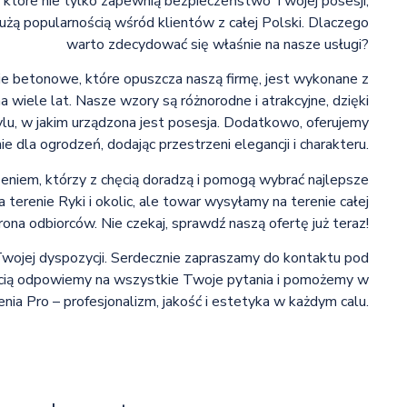
które nie tylko zapewnią bezpieczeństwo Twojej posesji,
dużą popularnością wśród klientów z całej Polski. Dlaczego
warto zdecydować się właśnie na nasze usługi?
e betonowe, które opuszcza naszą firmę, jest wykonane z
 wiele lat. Nasze wzory są różnorodne i atrakcyjne, dzięki
tylu, w jakim urządzona jest posesja. Dodatkowo, oferujemy
 dla ogrodzeń, dodając przestrzeni elegancji i charakteru.
zeniem, którzy z chęcią doradzą i pomogą wybrać najlepsze
erenie Ryki i okolic, ale towar wysyłamy na terenie całej
ona odbiorców. Nie czekaj, sprawdź naszą ofertę już teraz!
 Twojej dyspozycji. Serdecznie zapraszamy do kontaktu pod
ią odpowiemy na wszystkie Twoje pytania i pomożemy w
ia Pro – profesjonalizm, jakość i estetyka w każdym calu.