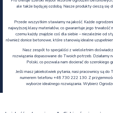
Pro oferuje szeroki wybór wzorów ogrodzeń betonowych, 
ale także będą jej ozdobą. Nasze produkty cieszą się 
Przede wszystkim stawiamy na jakość. Każde ogrodzeni
najwyższej klasy materiałów, co gwarantuje jego trwałość na
czemu każdy znajdzie coś dla siebie – niezależnie od s
również donice betonowe, które stanowią idealne uzupełnienie
Nasz zespół to specjaliści z wieloletnim doświadc
rozwiązania dopasowane do Twoich potrzeb. Działamy na t
Polski, co pozwala nam docierać do szerokiego gr
Jeśli masz jakiekolwiek pytania, nasi pracownicy są do
numerem telefonu +48 730 222 130. Z przyjemnośc
wyborze idealnego rozwiązania. Wybierz Ogrodzen