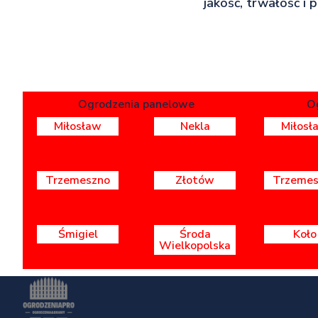
jakość, trwałość i 
Ogrodzenia panelowe
O
Miłosław
Nekla
Miłosł
Trzemeszno
Złotów
Trzemes
Śmigiel
Środa
Koło
Wielkopolska