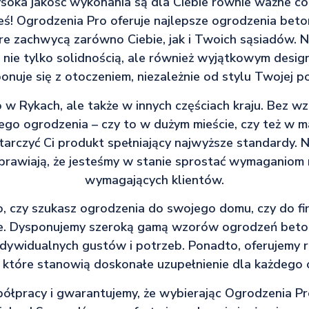
wysoka jakość wykonania są dla Ciebie równie ważne co
łeś! Ogrodzenia Pro oferuje najlepsze ogrodzenia bet
óre zachwycą zarówno Ciebie, jak i Twoich sąsiadów. 
ę nie tylko solidnością, ale również wyjątkowym design
nuje się z otoczeniem, niezależnie od stylu Twojej po
o w Rykach, ale także w innych częściach kraju. Bez wz
go ogrodzenia – czy to w dużym mieście, czy też w m
arczyć Ci produkt spełniający najwyższe standardy. 
rawiają, że jesteśmy w stanie sprostać wymaganiom 
wymagających klientów.
o, czy szukasz ogrodzenia do swojego domu, czy do fi
ie. Dysponujemy szeroką gamą wzorów ogrodzeń bet
dywidualnych gustów i potrzeb. Ponadto, oferujemy r
które stanowią doskonałe uzupełnienie dla każdego 
łpracy i gwarantujemy, że wybierając Ogrodzenia Pro