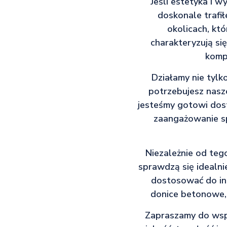
Jeśli estetyka i 
doskonale trafi
okolicach, kt
charakteryzują si
kompo
Działamy nie tylk
potrzebujesz nasze
jesteśmy gotowi dost
zaangażowanie sp
Niezależnie od teg
sprawdzą się idealn
dostosować do in
donice betonowe, 
Zapraszamy do wspó