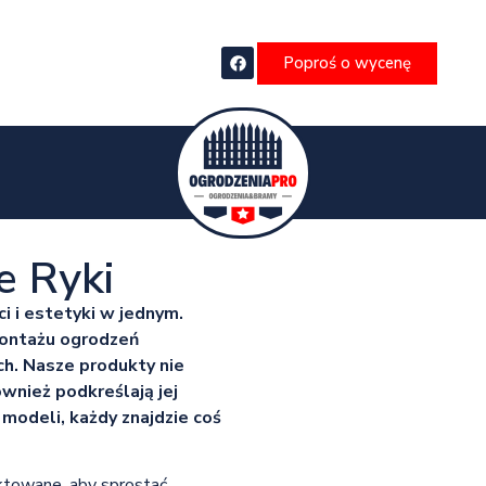
Poproś o wycenę
 Ryki
 i estetyki w jednym.
 montażu ogrodzeń
h. Nasze produkty nie
ównież podkreślają jej
modeli, każdy znajdzie coś
ktowane, aby sprostać