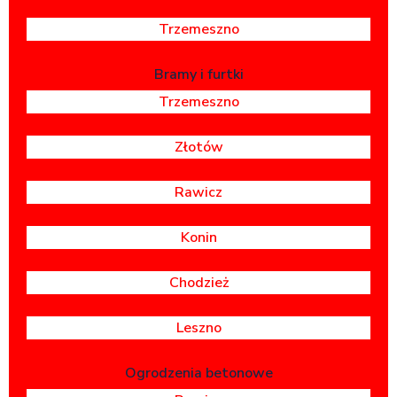
Trzemeszno
Bramy i furtki
Trzemeszno
Złotów
Rawicz
Konin
Chodzież
Leszno
Ogrodzenia betonowe