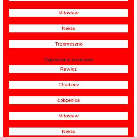
Miłosław
Nekla
Trzemeszno
Ogrodzenia frontowe
Rawicz
Chodzież
Łobżenica
Miłosław
Nekla