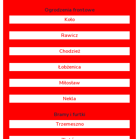
Ogrodzenia frontowe
Koło
Rawicz
Chodzież
Łobżenica
Miłosław
Nekla
Bramy i furtki
Trzemeszno