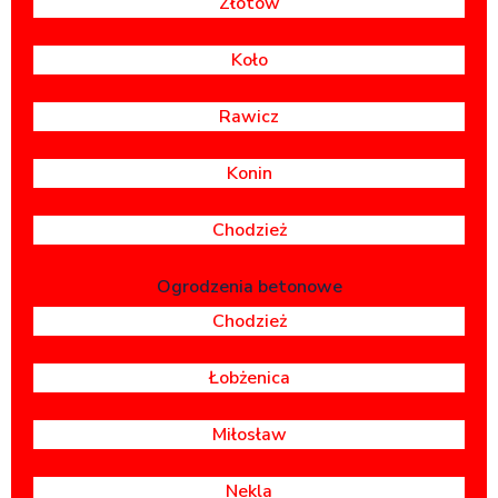
Złotów
Koło
Rawicz
Konin
Chodzież
Ogrodzenia betonowe
Chodzież
Łobżenica
Miłosław
Nekla