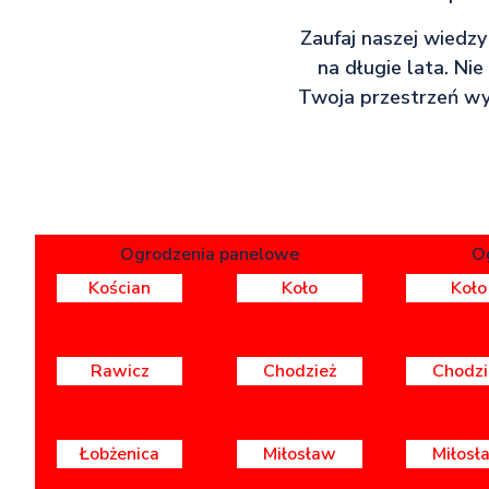
Zaufaj naszej wiedzy
na długie lata. Ni
Twoja przestrzeń wyg
Ogrodzenia panelowe
O
Kościan
Koło
Koło
Rawicz
Chodzież
Chodzi
Łobżenica
Miłosław
Miłosł