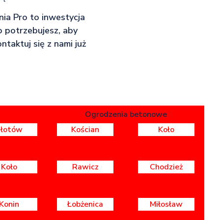
nia Pro to inwestycja
o potrzebujesz, aby
taktuj się z nami już
Ogrodzenia betonowe
Złotów
Kościan
Koło
Koło
Rawicz
Chodzież
Konin
Łobżenica
Miłosław