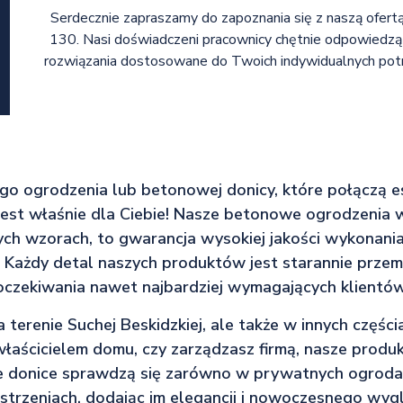
Serdecznie zapraszamy do zapoznania się z naszą ofer
130. Nasi doświadczeni pracownicy chętnie odpowiedzą 
rozwiązania dostosowane do Twoich indywidualnych potrz
ego ogrodzenia lub betonowej donicy, które połączą e
est właśnie dla Ciebie! Nasze betonowe ogrodzenia w
ch wzorach, to gwarancja wysokiej jakości wykonania
 Każdy detal naszych produktów jest starannie przemy
oczekiwania nawet najbardziej wymagających klientów
a terenie Suchej Beskidzkiej, ale także w innych częścia
 właścicielem domu, czy zarządzasz firmą, nasze prod
donice sprawdzą się zarówno w prywatnych ogrodach
strzeniach, dodając im elegancji i nowoczesnego wyg