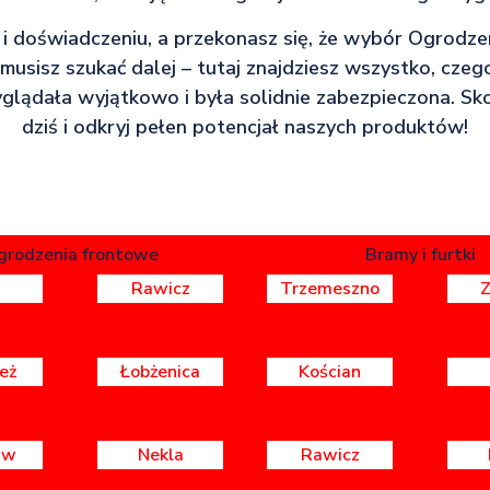
 i doświadczeniu, a przekonasz się, że wybór Ogrodze
e musisz szukać dalej – tutaj znajdziesz wszystko, czeg
lądała wyjątkowo i była solidnie zabezpieczona. Skon
dziś i odkryj pełen potencjał naszych produktów!
grodzenia frontowe
Bramy i furtki
Rawicz
Trzemeszno
eż
Łobżenica
Kościan
aw
Nekla
Rawicz