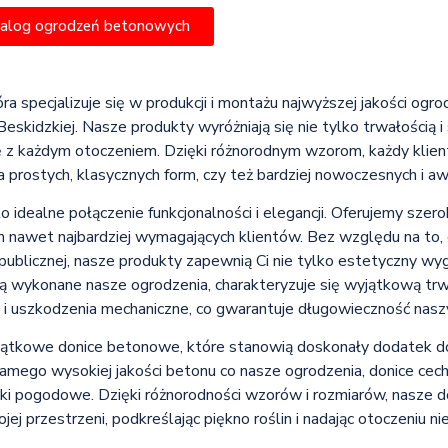
talog ogrodzeń betonowych
óra specjalizuje się w produkcji i montażu najwyższej jakości og
skidzkiej. Nasze produkty wyróżniają się nie tylko trwałością i 
ę z każdym otoczeniem. Dzięki różnorodnym wzorom, każdy klient 
a prostych, klasycznych form, czy też bardziej nowoczesnych i 
idealne połączenie funkcjonalności i elegancji. Oferujemy sze
nawet najbardziej wymagających klientów. Bez względu na to, 
 publicznej, nasze produkty zapewnią Ci nie tylko estetyczny wy
ą wykonane nasze ogrodzenia, charakteryzuje się wyjątkową trwa
 i uszkodzenia mechaniczne, co gwarantuje długowieczność nasz
jątkowe donice betonowe, które stanowią doskonały dodatek do
mego wysokiej jakości betonu co nasze ogrodzenia, donice cechu
ki pogodowe. Dzięki różnorodności wzorów i rozmiarów, nasze 
j przestrzeni, podkreślając piękno roślin i nadając otoczeniu ni