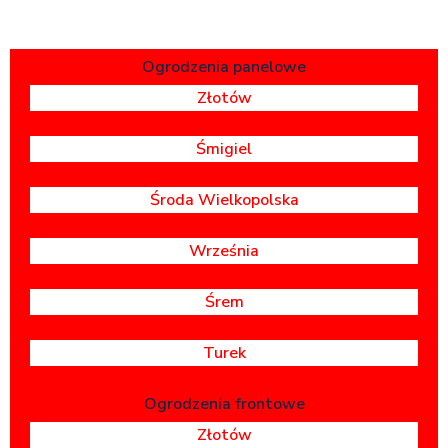
Ogrodzenia panelowe
Złotów
Śmigiel
Środa Wielkopolska
Września
Śrem
Turek
Ogrodzenia frontowe
Złotów