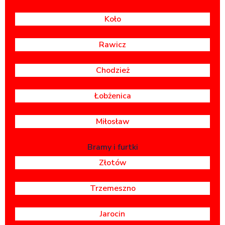
Koło
Rawicz
Chodzież
Łobżenica
Miłosław
Bramy i furtki
Złotów
Trzemeszno
Jarocin