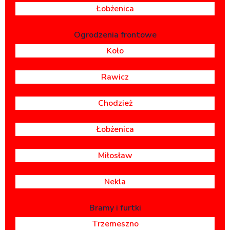
Łobżenica
Ogrodzenia frontowe
Koło
Rawicz
Chodzież
Łobżenica
Miłosław
Nekla
Bramy i furtki
Trzemeszno