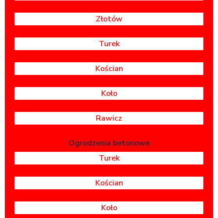
Złotów
Turek
Kościan
Koło
Rawicz
Ogrodzenia betonowe
Turek
Kościan
Koło