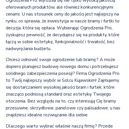
Ogrodzenia Pro wyróżnia się nie tylko wysoką jakością
oferowanych produktów, ale również konkurencyjnymi
cenami. U nas stosunek ceny do jakości jest najlepszy na
rynku, co sprawia, że inwestycja w nasze bramy i furtki to
decyzja, która się opłaca. Wybierając Ogrodzenia Pro,
zyskujesz pewność, że decydujesz się na produkty, które
łączą w sobie estetykę, funkcjonalność i trwałość, bez
nadwyrężania budżetu.
Chcesz odnowić swoje ogrodzenie lub bramę? A może
dopiero planujesz budowę nowego domu i potrzebujesz
solidnego zabezpieczenia posesji? Firma Ogrodzenia Pro
to Twój najlepszy wybór w Solcu Kujawskim! Zajmujemy
się dostarczaniem wysokiej jakości bram i furtek, które
znacząco podniosą standard oraz estetykę Twojego
otoczenia. Bez względu na to, czy interesują Cię bramy
przesuwne, skrzydłowe, panelowe czy palisadowe, u nas
znajdziesz idealne rozwiązanie dla siebie.
Dlaczego warto wybrać właśnie naszą firmę? Przede