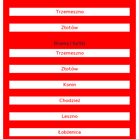
Trzemeszno
Złotów
Bramy i furtki
Trzemeszno
Złotów
Konin
Chodzież
Leszno
Łobżenica