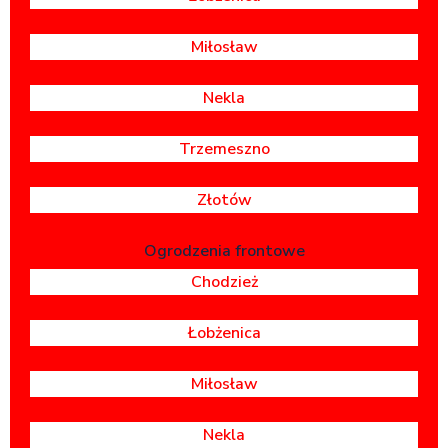
Miłosław
Nekla
Trzemeszno
Złotów
Ogrodzenia frontowe
Chodzież
Łobżenica
Miłosław
Nekla