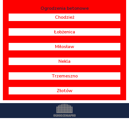
Ogrodzenia betonowe
Chodzież
Łobżenica
Miłosław
Nekla
Trzemeszno
Złotów