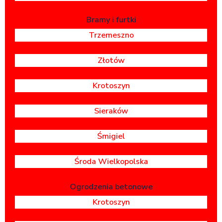
Bramy i furtki
Trzemeszno
Złotów
Krotoszyn
Sieraków
Śmigiel
Środa Wielkopolska
Ogrodzenia betonowe
Krotoszyn