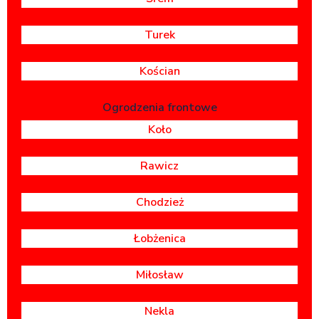
Turek
Kościan
Ogrodzenia frontowe
Koło
Rawicz
Chodzież
Łobżenica
Miłosław
Nekla