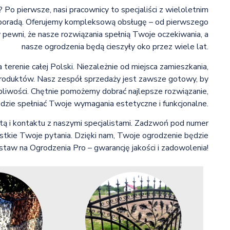
Po pierwsze, nasi pracownicy to specjaliści z wieloletnim
ą poradą. Oferujemy kompleksową obsługę – od pierwszego
 pewni, że nasze rozwiązania spełnią Twoje oczekiwania, a
nasze ogrodzenia będą cieszyły oko przez wiele lat.
terenie całej Polski. Niezależnie od miejsca zamieszkania,
produktów. Nasz zespół sprzedaży jest zawsze gotowy, by
pliwości. Chętnie pomożemy dobrać najlepsze rozwiązanie,
dzie spełniać Twoje wymagania estetyczne i funkcjonalne.
tą i kontaktu z naszymi specjalistami. Zadzwoń pod numer
tkie Twoje pytania. Dzięki nam, Twoje ogrodzenie będzie
ostaw na Ogrodzenia Pro – gwarancję jakości i zadowolenia!