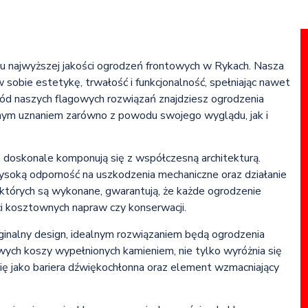
niu najwyższej jakości ogrodzeń frontowych w Rykach. Nasza
 sobie estetykę, trwałość i funkcjonalność, spełniając nawet
ród naszych flagowych rozwiązań znajdziesz ogrodzenia
mnym uznaniem zarówno z powodu swojego wyglądu, jak i
, doskonale komponują się z współczesną architekturą.
wysoką odporność na uszkodzenia mechaniczne oraz działanie
 których są wykonane, gwarantują, że każde ogrodzenie
ci kosztownych napraw czy konserwacji.
ryginalny design, idealnym rozwiązaniem będą ogrodzenia
owych koszy wypełnionych kamieniem, nie tylko wyróżnia się
ię jako bariera dźwiękochłonna oraz element wzmacniający