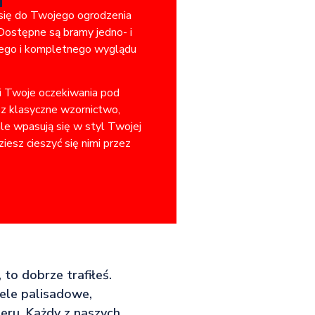
 się do Twojego ogrodzenia
Dostępne są bramy jedno- i
jnego i kompletnego wyglądu
ni Twoje oczekiwania pod
sz klasyczne wzornictwo,
ale wpasują się w styl Twojej
iesz cieszyć się nimi przez
 to dobrze trafiłeś.
ele palisadowe,
eru. Każdy z naszych