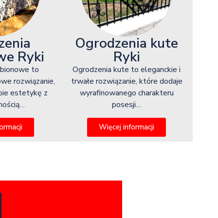
zenia
Ogrodzenia kute
we Ryki
Ryki
abionowe to
Ogrodzenia kute to eleganckie i
owe rozwiązanie,
trwałe rozwiązanie, które dodaje
bie estetykę z
wyrafinowanego charakteru
lnością…
posesji…
ormacji
Więcej informacji