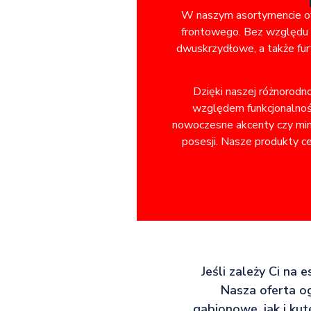
W naszym asortymencie ofe
frontowego. Bez względu n
dwuskrzydłowe, a także fur
Dzięki naszej różnorodn
względem funkcjonalnośc
nowoczesne akcenty czy minim
posesji. Nasze produkty ce
Jeśli zależy Ci na 
Nasza oferta o
gabionowe, jak i ku