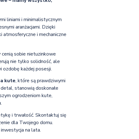
nowe – mamy wszystko,
mi liniami i minimalistycznym
snymi aranżacjami. Dzięki
nki atmosferyczne i mechaniczne
y cenią sobie nietuzinkowe
rują nie tylko solidność, ale
i ozdobę każdej posesji.
a kute
, które są prawdziwymi
 detal, stanowią doskonałe
aszym ogrodzeniom kute,
.
tykę i trwałość. Skontaktuj się
dzenie dla Twojego domu.
 inwestycja na lata.