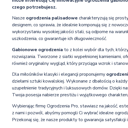
może interesują Cię innowacyjne ogrodzenia gabio
czego potrzebujesz.
Nasze
ogrodzenia palisadowe
charakteryzują się prosty
designem, co sprawia, że idealnie komponują się z nowocze
wykorzystaniu wysokiej jakości stali, są odporne na waru
uszkodzenia, co gwarantuje ich długowieczność.
Gabionowe ogrodzenia
to z kolei wybór dla tych, którz
rozwiązania. Tworzone z siatki wypełnionej kamieniami, ofe
również oryginalny wygląd, który przyciąga wzrok i stanow
Dla miłośników klasyki i elegancji proponujemy
ogrodzeni
dziełami sztuki kowalskiej. Wykonane z dbałością o każdy
uzupełnienie tradycyjnych i luksusowych domów. Dzięki n
Twoja posesja nabierze prestiżu i wyjątkowego charakteru
Wybierając firmę Ogrodzenia Pro, stawiasz na jakość, este
z nami i pozwól, abyśmy pomogli Ci wybrać idealne ogro
Przekonaj się, że nasze produkty to gwarancja satysfakcji i