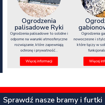
Ogrod
Ogrodzenia
gabiono
palisadowe Ryki
Ogrodzenia g
Ogrodzenia palisadowe to solidne i
nowoczesne i styl
odporne na warunki atmosferyczne
które łączy w so
rozwiązanie, które zapewniają
funkcjona
ochronę i prywatność…
Więcej inf
Więcej informacji
Sprawdź nasze bramy i furtki