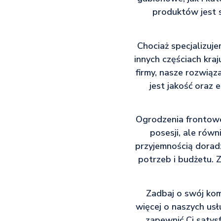
produktów jest 
Chociaż specjalizuj
innych częściach kra
firmy, nasze rozwiąz
jest jakość oraz 
Ogrodzenia frontowe
posesji, ale rów
przyjemnością dorad
potrzeb i budżetu. Z
Zadbaj o swój komf
więcej o naszych usł
zapewnić Ci satys