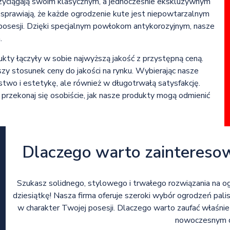
rzyciągają swoim klasycznym, a jednocześnie ekskluzywnym
sprawiają, że każde ogrodzenie kute jest niepowtarzalnym
j posesji. Dzięki specjalnym powłokom antykorozyjnym, nasze
.
kty łączyły w sobie najwyższą jakość z przystępną ceną.
y stosunek ceny do jakości na rynku. Wybierając nasze
two i estetykę, ale również w długotrwałą satysfakcję.
przekonaj się osobiście, jak nasze produkty mogą odmienić
Dlaczego warto zaintereso
Szukasz solidnego, stylowego i trwałego rozwiązania na o
dziesiątkę! Nasza firma oferuje szeroki wybór ogrodzeń pali
w charakter Twojej posesji. Dlaczego warto zaufać właśni
nowoczesnym de