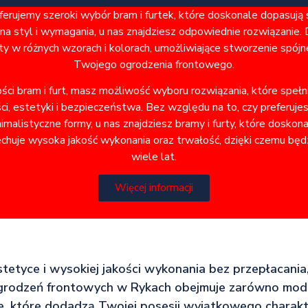
rujemy szeroki wybór bram i furtek, które doskonale dopasują
a styl i wymagania, u nas znajdziesz odpowiednie rozwiązanie. 
ty w różnych wzorach i kolorach, umożliwiające stworzenie spó
Twojego ogrodzenia frontowego.
ości bram i furt, masz możliwość wyboru rozwiązania, które speł
i, estetyki i bezpieczeństwa. Bez względu na to, czy preferuje
alistyczne formy, u nas znajdziesz bramy i furty, które doskon
chuje wysoka jakość wykonania oraz trwałość, dzięki czemu będz
wiele lat.
Więcej informacji
estetyce i wysokiej jakości wykonania bez przepłacania,
grodzeń frontowych w Rykach obejmuje zarówno mod
te, które dodadzą Twojej posesji wyjątkowego charakt