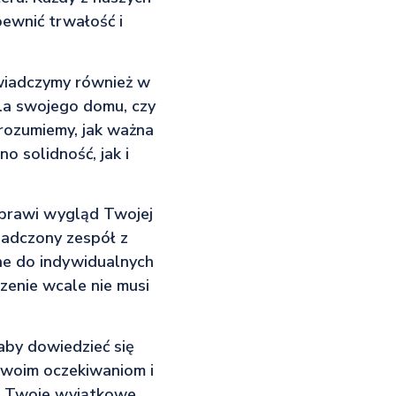
ewnić trwałość i
świadczymy również w
dla swojego domu, czy
 rozumiemy, jak ważna
o solidność, jak i
oprawi wygląd Twojej
iadczony zespół z
ne do indywidualnych
dzenie wcale nie musi
 aby dowiedzieć się
 Twoim oczekiwaniom i
 – Twoje wyjątkowe