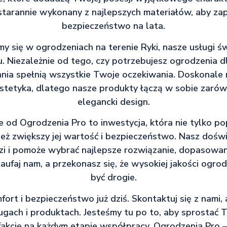
starannie wykonany z najlepszych materiałów, aby zap
bezpieczeństwo na lata.
emy się w ogrodzeniach na terenie Ryki, nasze usługi 
ju. Niezależnie od tego, czy potrzebujesz ogrodzenia 
ania spełnią wszystkie Twoje oczekiwania. Doskonale
estetyka, dlatego nasze produkty łączą w sobie zarówn
elegancki design.
 od Ogrodzenia Pro to inwestycja, która nie tylko p
nież zwiększy jej wartość i bezpieczeństwo. Nasz dośw
zi i pomoże wybrać najlepsze rozwiązanie, dopasowa
aufaj nam, a przekonasz się, że wysokiej jakości ogro
być drogie.
ort i bezpieczeństwo już dziś. Skontaktuj się z nami,
ugach i produktach. Jesteśmy tu po to, aby sprostać
fakcję na każdym etapie współpracy. Ogrodzenia Pro