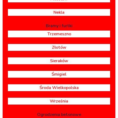
Nekla
Bramy i furtki
Trzemeszno
Złotów
Sieraków
Śmigiel
Środa Wielkopolska
Września
Ogrodzenia betonowe