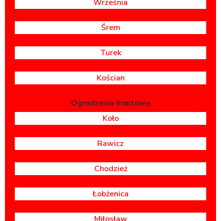
Września
Śrem
Turek
Kościan
Ogrodzenia frontowe
Koło
Rawicz
Chodzież
Łobżenica
Miłosław