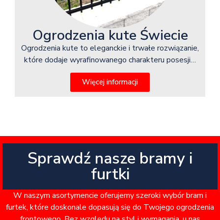
Ogrodzenia kute Świecie
Ogrodzenia kute to eleganckie i trwałe rozwiązanie,
które dodaje wyrafinowanego charakteru posesji…
Więcej informacji
Sprawdź nasze bramy i
furtki
W naszym asortymencie oferujemy szeroki wybór bram i
furtek, które doskonale dopasują się do Twojego ogrodzenia
frontowego. Bez względu na styl i wymagania, u nas