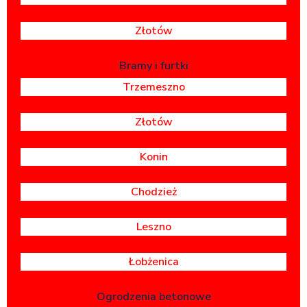
Złotów
Bramy i furtki
Trzemeszno
Złotów
Konin
Chodzież
Leszno
Łobżenica
Ogrodzenia betonowe