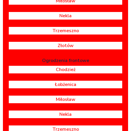
Miłosław
Nekla
Trzemeszno
Złotów
Ogrodzenia frontowe
Chodzież
Łobżenica
Miłosław
Nekla
Trzemeszno