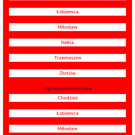
Łobżenica
Miłosław
Nekla
Trzemeszno
Złotów
Ogrodzenia frontowe
Chodzież
Łobżenica
Miłosław