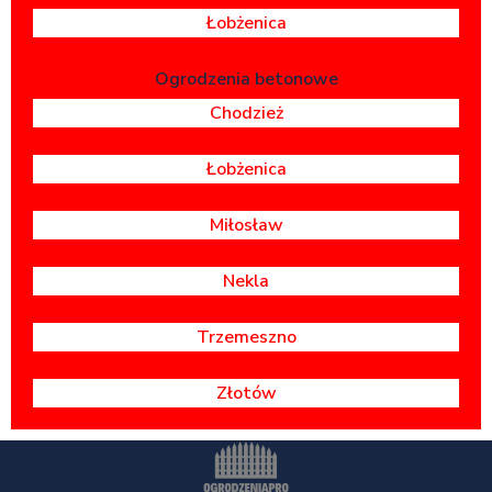
Łobżenica
Ogrodzenia betonowe
Chodzież
Łobżenica
Miłosław
Nekla
Trzemeszno
Złotów