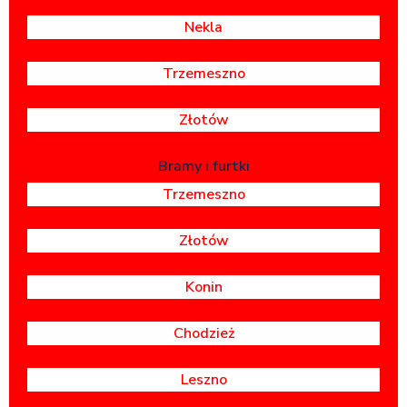
Nekla
Trzemeszno
Złotów
Bramy i furtki
Trzemeszno
Złotów
Konin
Chodzież
Leszno