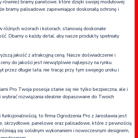
emy również bramy panelowe, które dzięki swojej modułowej
akże bramy palisadowe zapewniające doskonałą ochronę i
w różnych wzorach i kolorach, stanowią doskonałe
łość. Dbamy o każdy detal, aby nasze produkty spełniały
yższą jakość z atrakcyjną ceną. Nasze doświadczenie i
eny do jakości jest niewątpliwie najlepszy na rynku.
 przez długie lata, nie tracąc przy tym swojego uroku i
mi Pro Twoja posesja stanie się nie tylko bezpieczna, ale i
i wybrać rozwiązania idealnie dopasowane do Twoich
i funkcjonalnością, to firma Ogrodzenia Pro z Jarosławia jest
, skrzydłowe, panelowe oraz palisadowe, które z pewnością
różniają się solidnym wykonaniem i nowoczesnym designem,
ogrodzeniem.