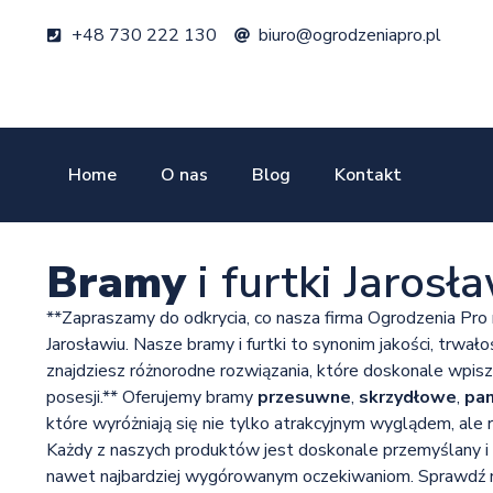
+48 730 222 130
biuro@ogrodzeniapro.pl
Home
O nas
Blog
Kontakt
Bramy
i furtki Jarosł
**Zapraszamy do odkrycia, co nasza firma Ogrodzenia Pr
Jarosławiu. Nasze bramy i furtki to synonim jakości, trwałoś
znajdziesz różnorodne rozwiązania, które doskonale wpis
posesji.** Oferujemy bramy
przesuwne
,
skrzydłowe
,
pa
które wyróżniają się nie tylko atrakcyjnym wyglądem, ale 
Każdy z naszych produktów jest doskonale przemyślany i
nawet najbardziej wygórowanym oczekiwaniom. Sprawdź na