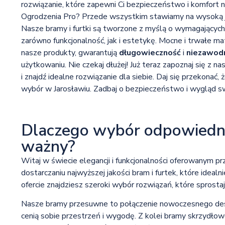
rozwiązanie, które zapewni Ci bezpieczeństwo i komfort 
Ogrodzenia Pro? Przede wszystkim stawiamy na wysoką ja
Nasze bramy i furtki są tworzone z myślą o wymagających 
zarówno funkcjonalność, jak i estetykę. Mocne i trwałe ma
nasze produkty, gwarantują
długowieczność
i
niezawod
użytkowaniu. Nie czekaj dłużej! Już teraz zapoznaj się z na
i znajdź idealne rozwiązanie dla siebie. Daj się przekonać,
wybór w Jarosławiu. Zadbaj o bezpieczeństwo i wygląd sw
Dlaczego wybór odpowiedniej
ważny?
Witaj w świecie elegancji i funkcjonalności oferowanym pr
dostarczaniu najwyższej jakości bram i furtek, które idea
ofercie znajdziesz szeroki wybór rozwiązań, które sprost
Nasze bramy przesuwne to połączenie nowoczesnego design
cenią sobie przestrzeń i wygodę. Z kolei bramy skrzydłow