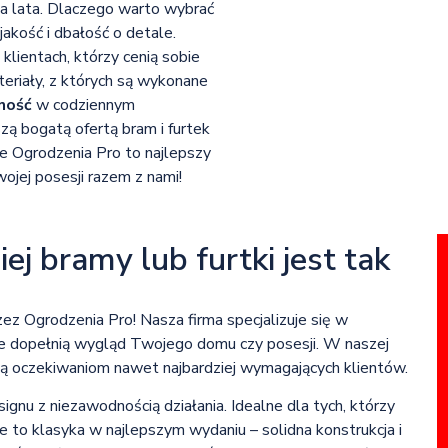
na lata. Dlaczego warto wybrać
kość i dbałość o detale.
klientach, którzy cenią sobie
teriały, z których są wykonane
ność
w codziennym
szą bogatą ofertą bram i furtek
 że Ogrodzenia Pro to najlepszy
ojej posesji razem z nami!
 bramy lub furtki jest tak
zez Ogrodzenia Pro! Nasza firma specjalizuje się w
lnie dopełnią wygląd Twojego domu czy posesji. W naszej
ają oczekiwaniom nawet najbardziej wymagających klientów.
u z niezawodnością działania. Idealne dla tych, którzy
e to klasyka w najlepszym wydaniu – solidna konstrukcja i