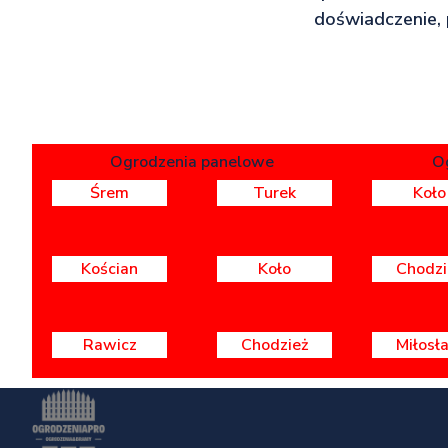
doświadczenie, 
Ogrodzenia panelowe
O
Śrem
Turek
Koło
Kościan
Koło
Chodzi
Rawicz
Chodzież
Miłosł