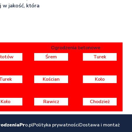
 w jakość, która
Ogrodzenia betonowe
Złotów
Śrem
Turek
Turek
Kościan
Koło
Koło
Rawicz
Chodzież
odzeniaPr
o.pl
Polityka prywatności
Dostawa i montaż