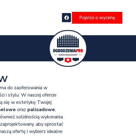
Poproś o wycenę
aw
o ma do zaoferowania w
ci i stylu. W naszej ofercie
zą się w estetykę Twojej
nelowe
oraz
palisadowe
,
również solidnością wykonania.
 zaprojektowany, aby sprostać
szą ofertę i wybierz idealne