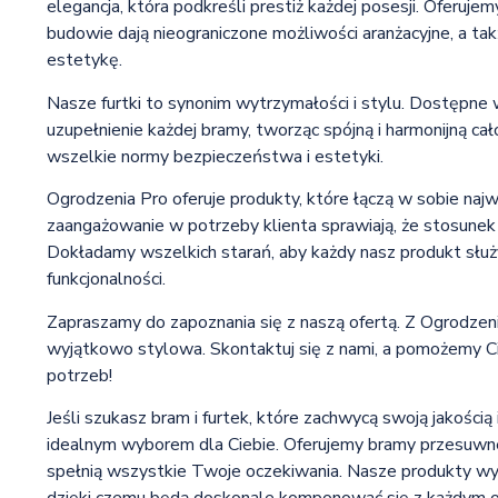
elegancja, która podkreśli prestiż każdej posesji. Oferuj
budowie dają nieograniczone możliwości aranżacyjne, a t
estetykę.
Nasze furtki to synonim wytrzymałości i stylu. Dostępne 
uzupełnienie każdej bramy, tworząc spójną i harmonijną ca
wszelkie normy bezpieczeństwa i estetyki.
Ogrodzenia Pro oferuje produkty, które łączą w sobie najw
zaangażowanie w potrzeby klienta sprawiają, że stosunek c
Dokładamy wszelkich starań, aby każdy nasz produkt służył
funkcjonalności.
Zapraszamy do zapoznania się z naszą ofertą. Z Ogrodzenia
wyjątkowo stylowa. Skontaktuj się z nami, a pomożemy C
potrzeb!
Jeśli szukasz bram i furtek, które zachwycą swoją jakością 
idealnym wyborem dla Ciebie. Oferujemy bramy przesuwne
spełnią wszystkie Twoje oczekiwania. Nasze produkty wy
dzięki czemu będą doskonale komponować się z każdym 