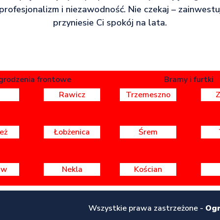
profesjonalizm i niezawodność. Nie czekaj – zainwestuj
przyniesie Ci spokój na lata.
grodzenia frontowe
Bramy i furtki
Rawicz
Trzemeszno
eż
Łobżenica
Śrem
aw
Nekla
Kościan
Wszystkie prawa zastrzeżone -
Ogr