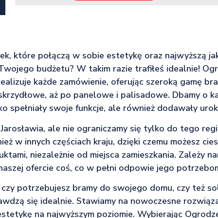
tek, które połączą w sobie estetykę oraz najwyższą ja
Twojego budżetu? W takim razie trafiłeś idealnie! Ogr
realizuje każde zamówienie, oferując szeroką gamę bra
skrzydłowe, aż po panelowe i palisadowe. Dbamy o ka
ko spełniały swoje funkcje, ale również dodawały urok
Jarosławia, ale nie ograniczamy się tylko do tego reg
eż w innych częściach kraju, dzięki czemu możesz cies
tami, niezależnie od miejsca zamieszkania. Zależy n
 naszej ofercie coś, co w pełni odpowie jego potrzebo
 czy potrzebujesz bramy do swojego domu, czy też solid
awdzą się idealnie. Stawiamy na nowoczesne rozwiąza
estetykę na najwyższym poziomie. Wybierając Ogrodze