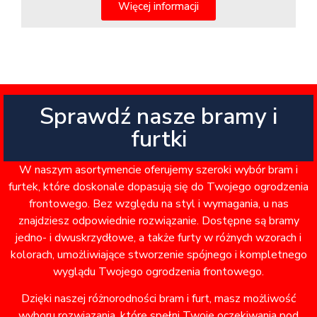
Więcej informacji
Sprawdź nasze bramy i
furtki
W naszym asortymencie oferujemy szeroki wybór bram i
furtek, które doskonale dopasują się do Twojego ogrodzenia
frontowego. Bez względu na styl i wymagania, u nas
znajdziesz odpowiednie rozwiązanie. Dostępne są bramy
jedno- i dwuskrzydłowe, a także furty w różnych wzorach i
kolorach, umożliwiające stworzenie spójnego i kompletnego
wyglądu Twojego ogrodzenia frontowego.
Dzięki naszej różnorodności bram i furt, masz możliwość
wyboru rozwiązania, które spełni Twoje oczekiwania pod