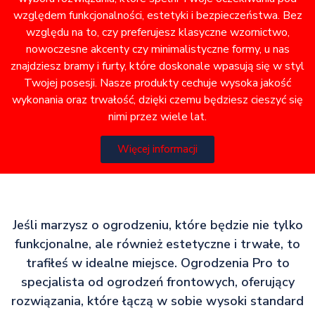
względem funkcjonalności, estetyki i bezpieczeństwa. Bez
względu na to, czy preferujesz klasyczne wzornictwo,
nowoczesne akcenty czy minimalistyczne formy, u nas
znajdziesz bramy i furty, które doskonale wpasują się w styl
Twojej posesji. Nasze produkty cechuje wysoka jakość
wykonania oraz trwałość, dzięki czemu będziesz cieszyć się
nimi przez wiele lat.
Więcej informacji
Jeśli marzysz o ogrodzeniu, które będzie nie tylko
funkcjonalne, ale również estetyczne i trwałe, to
trafiłeś w idealne miejsce. Ogrodzenia Pro to
specjalista od ogrodzeń frontowych, oferujący
rozwiązania, które łączą w sobie wysoki standard