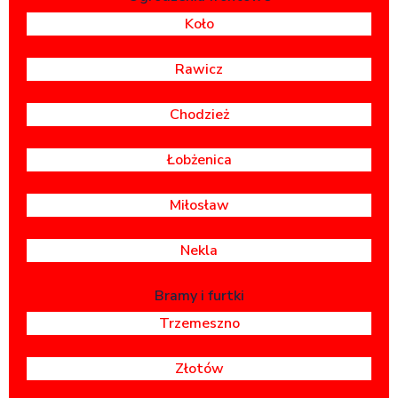
Koło
Rawicz
Chodzież
Łobżenica
Miłosław
Nekla
Bramy i furtki
Trzemeszno
Złotów