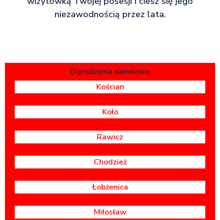
wizytówką Twojej posesji i ciesz się jego
niezawodnością przez lata.
Ogrodzenia panelowe
Kościan
Koło
Rawicz
Chodzież
Łobżenica
Miłosław