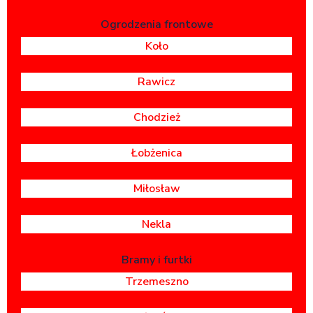
Ogrodzenia frontowe
Koło
Rawicz
Chodzież
Łobżenica
Miłosław
Nekla
Bramy i furtki
Trzemeszno