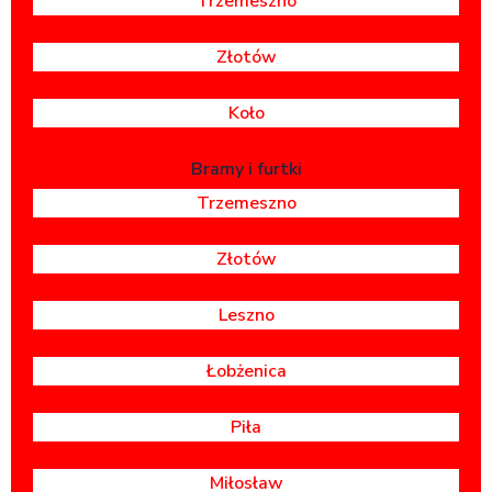
Trzemeszno
Złotów
Koło
Bramy i furtki
Trzemeszno
Złotów
Leszno
Łobżenica
Piła
Miłosław