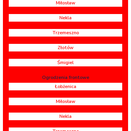
Miłosław
Nekla
Trzemeszno
Złotów
Śmigiel
Ogrodzenia frontowe
Łobżenica
Miłosław
Nekla