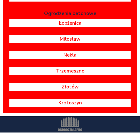
Ogrodzenia betonowe
Łobżenica
Miłosław
Nekla
Trzemeszno
Złotów
Krotoszyn