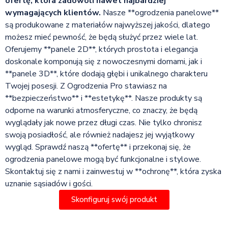
ofertę, która zadowoli nawet najbardziej
wymagających klientów.
Nasze **ogrodzenia panelowe**
są produkowane z materiałów najwyższej jakości, dlatego
możesz mieć pewność, że będą służyć przez wiele lat.
Oferujemy **panele 2D**, których prostota i elegancja
doskonale komponują się z nowoczesnymi domami, jak i
**panele 3D**, które dodają głębi i unikalnego charakteru
Twojej posesji. Z Ogrodzenia Pro stawiasz na
**bezpieczeństwo** i **estetykę**. Nasze produkty są
odporne na warunki atmosferyczne, co znaczy, że będą
wyglądały jak nowe przez długi czas. Nie tylko chronisz
swoją posiadłość, ale również nadajesz jej wyjątkowy
wygląd. Sprawdź naszą **ofertę** i przekonaj się, że
ogrodzenia panelowe mogą być funkcjonalne i stylowe.
Skontaktuj się z nami i zainwestuj w **ochronę**, która zyska
uznanie sąsiadów i gości.
Skonfiguruj swój produkt