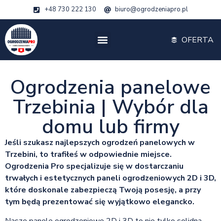
+48 730 222 130
biuro@ogrodzeniapro.pl
OFERTA
Ogrodzenia panelowe
Trzebinia | Wybór dla
domu lub firmy
Jeśli szukasz najlepszych ogrodzeń panelowych w
Trzebini, to trafiłeś w odpowiednie miejsce.
Ogrodzenia Pro specjalizuje się w dostarczaniu
trwałych i estetycznych paneli ogrodzeniowych 2D i 3D,
które doskonale zabezpieczą Twoją posesję, a przy
tym będą prezentować się wyjątkowo elegancko.
Nasze panele ogrodzeniowe 2D i 3D to nie tylko solidna