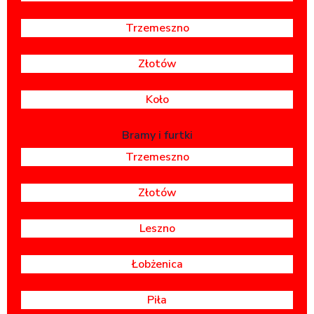
Trzemeszno
Złotów
Koło
Bramy i furtki
Trzemeszno
Złotów
Leszno
Łobżenica
Piła