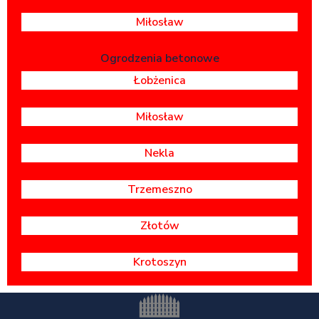
Miłosław
Ogrodzenia betonowe
Łobżenica
Miłosław
Nekla
Trzemeszno
Złotów
Krotoszyn