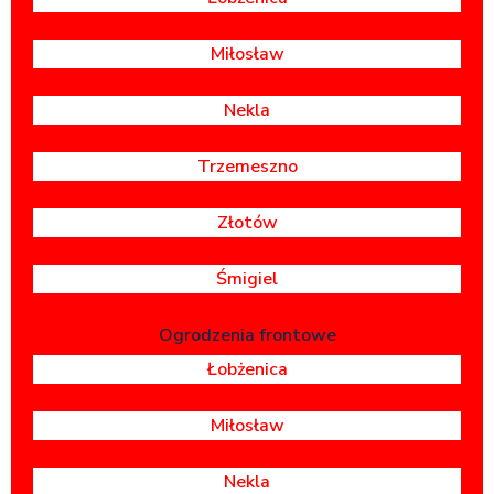
Miłosław
Nekla
Trzemeszno
Złotów
Śmigiel
Ogrodzenia frontowe
Łobżenica
Miłosław
Nekla