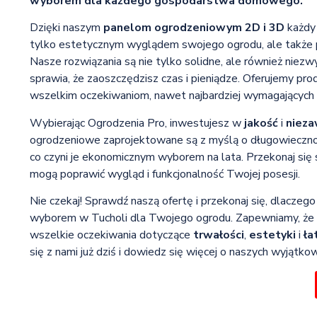
wyborem dla każdego gospodarstwa domowego.
Dzięki naszym
panelom ogrodzeniowym 2D i 3D
każdy 
tylko estetycznym wyglądem swojego ogrodu, ale także
Nasze rozwiązania są nie tylko solidne, ale również niez
sprawia, że zaoszczędzisz czas i pieniądze. Oferujemy prod
wszelkim oczekiwaniom, nawet najbardziej wymagających 
Wybierając Ogrodzenia Pro, inwestujesz w
jakość
i
niez
ogrodzeniowe zaprojektowane są z myślą o długowiecznoś
co czyni je ekonomicznym wyborem na lata. Przekonaj się 
mogą poprawić wygląd i funkcjonalność Twojej posesji.
Nie czekaj! Sprawdź naszą ofertę i przekonaj się, dlacze
wyborem w Tucholi dla Twojego ogrodu. Zapewniamy, że 
wszelkie oczekiwania dotyczące
trwałości
,
estetyki
i
ła
się z nami już dziś i dowiedz się więcej o naszych wyjąt