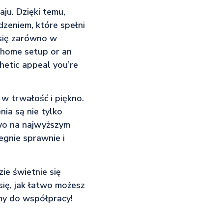
ju. Dzięki temu,
dzeniem, które spełni
się zarówno w
 home setup or an
hetic appeal you’re
w trwałość i piękno.
ia są nie tylko
wo na najwyższym
egnie sprawnie i
ie świetnie się
 się, jak łatwo możesz
my do współpracy!