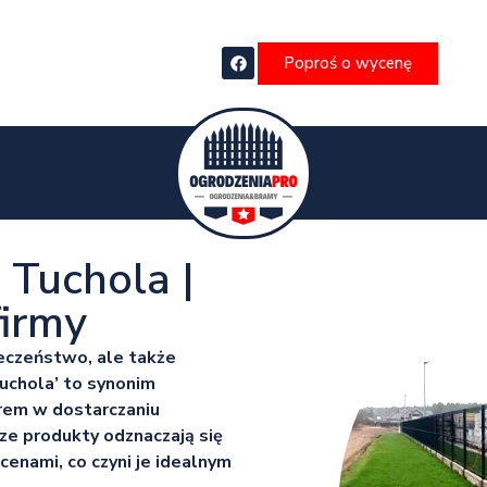
Poproś o wycenę
Tuchola |
irmy
eczeństwo, ale także
uchola’ to synonim
erem w dostarczaniu
ze produkty odznaczają się
cenami, co czyni je idealnym