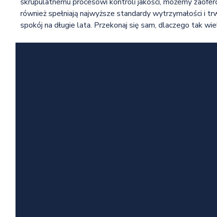
skrupulatnemu procesowi kontroli jakości, możemy zaofero
również spełniają najwyższe standardy wytrzymałości i tr
spokój na długie lata. Przekonaj się sam, dlaczego tak wi