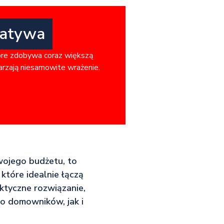
natywa
óre zdobywa coraz większą
warzają niesamowite wrażenie.
wojego budżetu, to
które idealnie łączą
ktyczne rozwiązanie,
no domowników, jak i