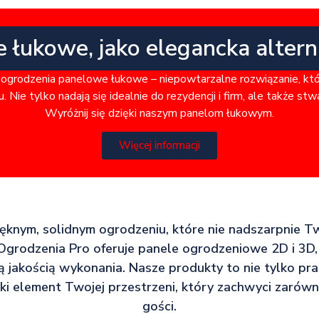
e łukowe, jako elegancka alter
ogrodzenia panelowe łukowe – niepowtarzalne rozwiązanie, kt
. Nie tylko nadają się idealnie do rezydencji i firm, ale także st
Wyróżnij się dzięki naszym panelom łukowym.
Więcej informacji
pięknym, solidnym ogrodzeniu, które nie nadszarpnie T
 Ogrodzenia Pro oferuje panele ogrodzeniowe 2D i 3D, 
ą jakością wykonania. Nasze produkty to nie tylko pra
ki element Twojej przestrzeni, który zachwyci zarów
gości.