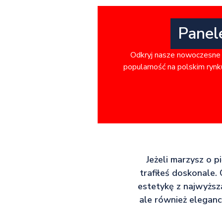
Panel
Odkryj nasze nowoczesne 
popularność na polskim rynku
Jeżeli marzysz o 
trafiłeś doskonale.
estetykę z najwyższ
ale również eleganc