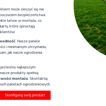
klient może cieszyć się nie
 poczuciem bezpieczeństwa.
wykle łatwe w montażu, co
ukty, które sprostają
klientów.
awodność
. Nasze panele
ci i minimalnym utrzymaniu,
sam, jak nasze ogrodzenia
go jesteśmy najlepszym
nasze produkty spełnią
twości montażu
. Skontaktuj
kowych panelach ogrodzeniowych.
Skonfiguruj swój produkt