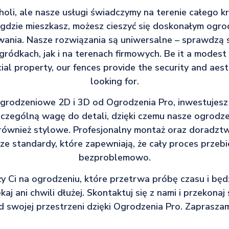
oli, ale nasze usługi świadczymy na terenie całego kra
 gdzie mieszkasz, możesz cieszyć się doskonałym ogro
wania. Nasze rozwiązania są uniwersalne – sprawdzą 
ódkach, jak i na terenach firmowych. Be it a modest
al property, our fences provide the security and aest
looking for.
grodzeniowe 2D i 3D od Ogrodzenia Pro, inwestujesz 
czególną wagę do detali, dzięki czemu nasze ogrodzen
 również stylowe. Profesjonalny montaż oraz doradzt
ze standardy, które zapewniają, że cały proces przebi
bezproblemowo.
eży Ci na ogrodzeniu, które przetrwa próbę czasu i będz
aj ani chwili dłużej. Skontaktuj się z nami i przekonaj
d swojej przestrzeni dzięki Ogrodzenia Pro. Zaprasza