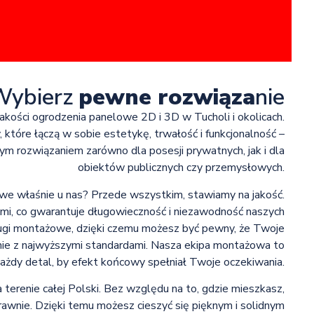
Wybierz
pewne rozwiąza
nie
jakości ogrodzenia panelowe 2D i 3D w Tucholi i okolicach.
które łączą w sobie estetykę, trwałość i funkcjonalność –
ym rozwiązaniem zarówno dla posesji prywatnych, jak i dla
obiektów publicznych czy przemysłowych.
e właśnie u nas? Przede wszystkim, stawiamy na jakość.
i, co gwarantuje długowieczność i niezawodność naszych
gi montażowe, dzięki czemu możesz być pewny, że Twoje
nie z najwyższymi standardami. Nasza ekipa montażowa to
każdy detal, by efekt końcowy spełniał Twoje oczekiwania.
 terenie całej Polski. Bez względu na to, gdzie mieszkasz,
wnie. Dzięki temu możesz cieszyć się pięknym i solidnym