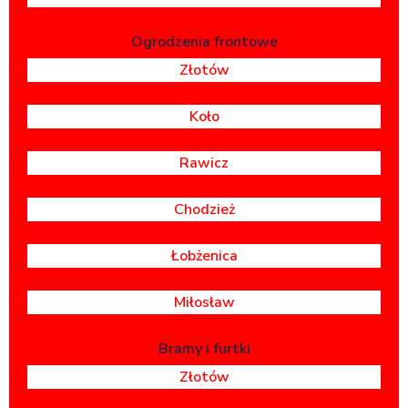
Ogrodzenia frontowe
Złotów
Koło
Rawicz
Chodzież
Łobżenica
Miłosław
Bramy i furtki
Złotów