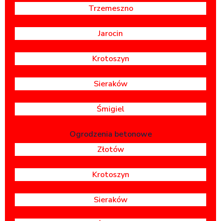
Trzemeszno
Jarocin
Krotoszyn
Sieraków
Śmigiel
Ogrodzenia betonowe
Złotów
Krotoszyn
Sieraków