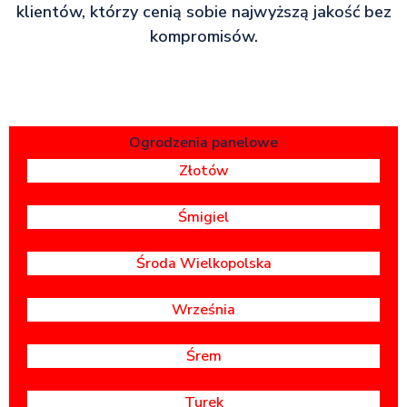
klientów, którzy cenią sobie najwyższą jakość bez
kompromisów.
Ogrodzenia panelowe
Złotów
Śmigiel
Środa Wielkopolska
Września
Śrem
Turek