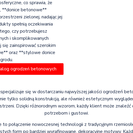
sferyczne, co sprawia, że
, **donice betonowe**
zestrzeni zielonej, nadając jej
ukty spełnią oczekiwania
tego, czy potrzebujesz
bnych i skomplikowanych
j się zainspirować szerokim
we** oraz **stylowe donice
grodu.
talog ogrodzeń betonowych
 specjalizuje się w dostarczaniu najwyższej jakości ogrodzeń bet
 nie tylko solidną konstrukcją, ale również estetycznym wyglą
zestrzeni. Dzięki różnorodnym wzorom, każdy klient może znaleźć 
potrzebom i gustowi.
to połączenie nowoczesnej technologii z tradycyjnym rzemios
stych form po bardziej wyrafinowane, dekoracyjne motywy. Każ