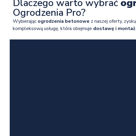
Dlaczego warto wybrać
og
Ogrodzenia Pro?
Wybierając
ogrodzenia betonowe
z naszej oferty, zysku
kompleksową usługę, która obejmuje
dostawę i montaż