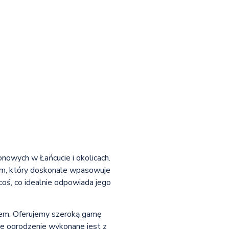
onowych w Łańcucie i okolicach.
dem, który doskonale wpasowuje
coś, co idealnie odpowiada jego
łem. Oferujemy szeroką gamę
de ogrodzenie wykonane jest z