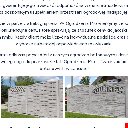
 co gwarantuje jego trwałość i odporność na warunki atmosferyc
są doskonałym uzupełnieniem przestrzeni ogrodowej, nadając jej
zie w parze z atrakcyjną ceną. W Ogrodzenia Pro wierzymy, że so
konkurencyjne ceny, które sprawiają, że stosunek ceny do jakoś
a rynku. Każdy klient może liczyć na indywidualne podejście or
wyborze najbardziej odpowiedniego rozwiązania.
i i odkrycia pełnej oferty naszych ogrodzeń betonowych i donic.
swojego ogrodu przez wiele lat. Ogrodzenia Pro – Twoje zaufan
betonowych w Łańcucie!