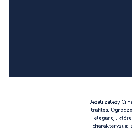
Jeżeli zależy Ci 
trafiłeś. Ogrodz
elegancji, któ
charakteryzują 