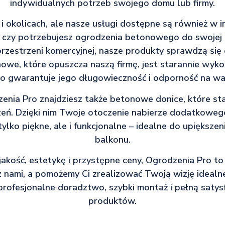
indywidualnych potrzeb swojego domu lub firmy.
i okolicach, ale nasze usługi dostępne są również w in
 czy potrzebujesz ogrodzenia betonowego do swojej p
przestrzeni komercyjnej, nasze produkty sprawdzą się
owe, które opuszcza naszą firmę, jest starannie wyko
 co gwarantuje jego długowieczność i odporność na wa
enia Pro znajdziesz także betonowe donice, które s
eń. Dzięki nim Twoje otoczenie nabierze dodatkowego
tylko piękne, ale i funkcjonalne – idealne do upiększen
balkonu.
e jakość, estetykę i przystępne ceny, Ogrodzenia Pro to
z nami, a pomożemy Ci zrealizować Twoją wizję ideal
rofesjonalne doradztwo, szybki montaż i pełną satysf
produktów.