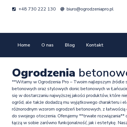
+48 730 222 130
biuro@ogrodzeniapro.pl
Home
O nas
Blog
Kontakt
Ogrodzenia
betonow
**Witamy w Ogrodzenia Pro – Twoim najlepszym źródle 
betonowych oraz stylowych donic betonowych w Łańcucie.*
się w dostarczaniu najwyższej jakości produktów, które n
ogród, ale także dodadzą mu wyjątkowego charakteru i ele
różnorodnym wzorom ogrodzeń betonowych, z łatwością 
do swojego otoczenia. Oferujemy **trwałe rozwiązania** 
łączą w sobie zarówno funkcjonalność, jak i estetykę. N