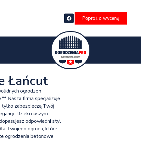
Poproś o wycenę
e Łańcut
solidnych ogrodzeń
* Nasza firma specjalizuje
ie tylko zabezpieczą Twój
gancji. Dzięki naszym
dopasujesz odpowiedni styl
dla Twojego ogrodu, które
asze ogrodzenia betonowe