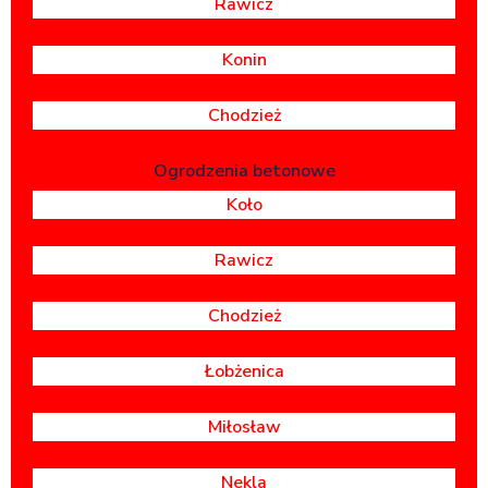
Rawicz
Konin
Chodzież
Ogrodzenia betonowe
Koło
Rawicz
Chodzież
Łobżenica
Miłosław
Nekla