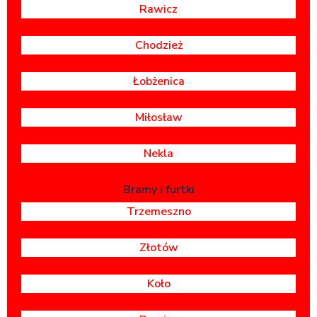
Rawicz
Chodzież
Łobżenica
Miłosław
Nekla
Bramy i furtki
Trzemeszno
Złotów
Koło