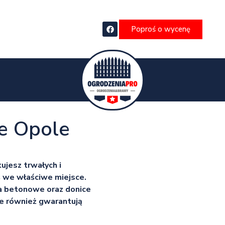
Poproś o wycenę
e Opole
ujesz trwałych i
ś we właściwe miejsce.
ia betonowe oraz donice
e również gwarantują