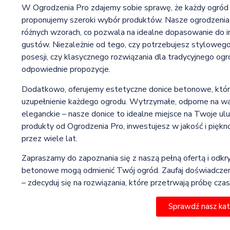
W Ogrodzenia Pro zdajemy sobie sprawę, że każdy ogród 
proponujemy szeroki wybór produktów. Nasze ogrodzeni
różnych wzorach, co pozwala na idealne dopasowanie do i
gustów. Niezależnie od tego, czy potrzebujesz styloweg
posesji, czy klasycznego rozwiązania dla tradycyjnego og
odpowiednie propozycje.
Dodatkowo, oferujemy estetyczne donice betonowe, któ
uzupełnienie każdego ogrodu. Wytrzymałe, odporne na wa
eleganckie – nasze donice to idealne miejsce na Twoje ulu
produkty od Ogrodzenia Pro, inwestujesz w jakość i piękno
przez wiele lat.
Zapraszamy do zapoznania się z naszą pełną ofertą i odkry
betonowe mogą odmienić Twój ogród. Zaufaj doświadczeniu
– zdecyduj się na rozwiązania, które przetrwają próbę czas
Sprawdź nasz ka