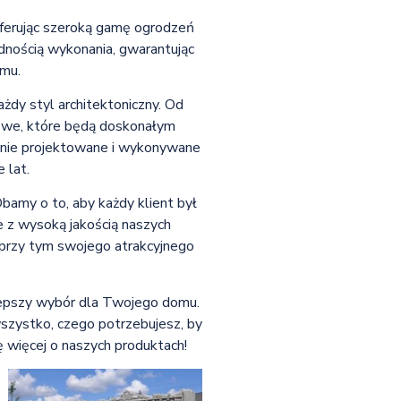
oferując szeroką gamę ogrodzeń
dnością wykonania, gwarantując
omu.
żdy styl architektoniczny. Od
owe, które będą doskonałym
annie projektowane i wykonywane
 lat.
bamy o to, aby każdy klient był
e z wysoką jakością naszych
 przy tym swojego atrakcyjnego
jlepszy wybór dla Twojego domu.
wszystko, czego potrzebujesz, by
ię więcej o naszych produktach!