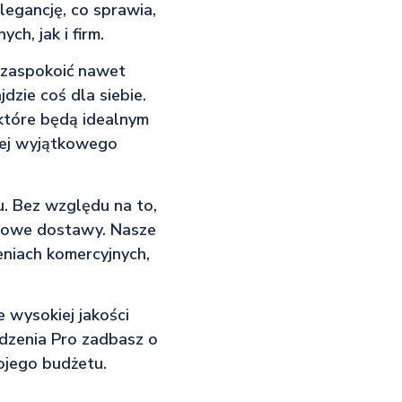
legancję, co sprawia,
h, jak i firm.
 zaspokoić nawet
zie coś dla siebie.
 które będą idealnym
jej wyjątkowego
u. Bez względu na to,
minowe dostawy. Nasze
eniach komercyjnych,
e wysokiej jakości
dzenia Pro zadbasz o
ojego budżetu.