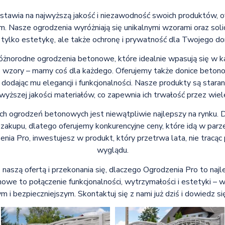
a stawia na najwyższą jakość i niezawodność swoich produktów, 
 Nasze ogrodzenia wyróżniają się unikalnymi wzorami oraz soli
 tylko estetykę, ale także ochronę i prywatność dla Twojego d
różnorodne ogrodzenia betonowe, które idealnie wpasują się w ka
 wzory – mamy coś dla każdego. Oferujemy także donice beton
dodając mu elegancji i funkcjonalności. Nasze produkty są star
jwyższej jakości materiałów, co zapewnia ich trwałość przez wiele
ch ogrodzeń betonowych jest niewątpliwie najlepszy na rynku. D
kupu, dlatego oferujemy konkurencyjne ceny, które idą w parz
nia Pro, inwestujesz w produkt, który przetrwa lata, nie tracąc
wyglądu.
 naszą ofertą i przekonania się, dlaczego Ogrodzenia Pro to na
owe to połączenie funkcjonalności, wytrzymałości i estetyki – 
m i bezpieczniejszym. Skontaktuj się z nami już dziś i dowiedz s