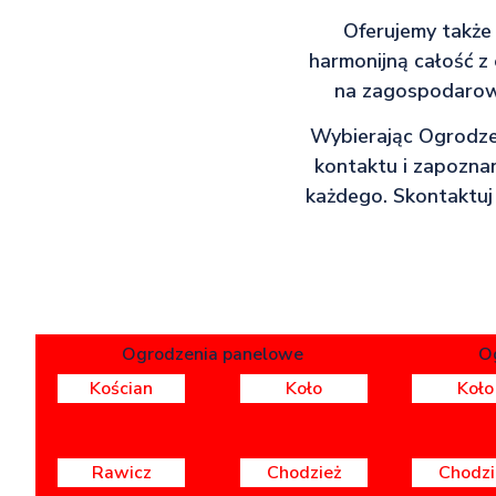
Oferujemy także
harmonijną całość z
na zagospodarowa
Wybierając Ogrodzen
kontaktu i zapoznan
każdego. Skontaktuj 
Ogrodzenia panelowe
O
Kościan
Koło
Koło
Rawicz
Chodzież
Chodzi