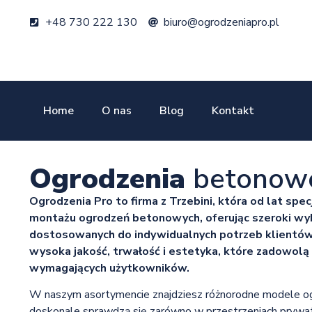
+48 730 222 130
biuro@ogrodzeniapro.pl
Home
O nas
Blog
Kontakt
Ogrodzenia
betonowe
Ogrodzenia Pro to firma z Trzebini, która od lat specj
montażu ogrodzeń betonowych, oferując szeroki wy
dostosowanych do indywidualnych potrzeb klientów
wysoka jakość, trwałość i estetyka, które zadowolą
wymagających użytkowników.
W naszym asortymencie znajdziesz różnorodne modele o
doskonale sprawdzą się zarówno w przestrzeniach prywatn