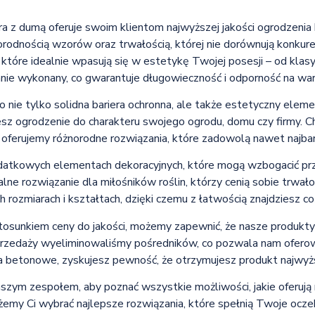
óra z dumą oferuje swoim klientom najwyższej jakości ogrodzeni
orodnością wzorów oraz trwałością, której nie dorównują konkur
, które idealnie wpasują się w estetykę Twojej posesji – od kl
nnie wykonany, co gwarantuje długowieczność i odporność na war
ie tylko solidna bariera ochronna, ale także estetyczny elemen
z ogrodzenie do charakteru swojego ogrodu, domu czy firmy. Chc
oferujemy różnorodne rozwiązania, które zadowolą nawet najba
atkowych elementach dekoracyjnych, które mogą wzbogacić prz
ne rozwiązanie dla miłośników roślin, którzy cenią sobie trwało
h rozmiarach i kształtach, dzięki czemu z łatwością znajdziesz coś
stosunkiem ceny do jakości, możemy zapewnić, że nasze produkty
sprzedaży wyeliminowaliśmy pośredników, co pozwala nam oferow
 betonowe, zyskujesz pewność, że otrzymujesz produkt najwyższe
szym zespołem, aby poznać wszystkie możliwości, jakie oferują
żemy Ci wybrać najlepsze rozwiązania, które spełnią Twoje ocze