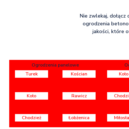
Nie zwlekaj, dołącz 
ogrodzenia betonow
jakości, które
Ogrodzenia panelowe
O
Turek
Kościan
Koło
Koło
Rawicz
Chodzi
Chodzież
Łobżenica
Miłosł