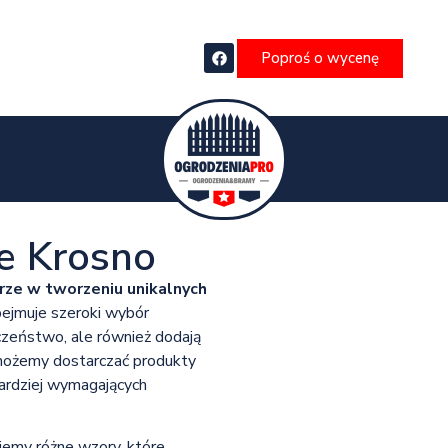
Poproś o wycenę
e Krosno
ze w tworzeniu unikalnych
ejmuje szeroki wybór
czeństwo, ale również dodają
 możemy dostarczać produkty
bardziej wymagających
jemy różne wzory, które