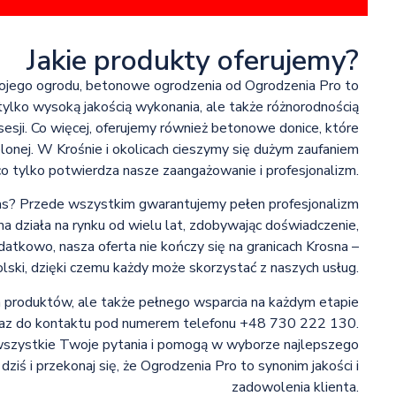
Jakie produkty oferujemy?
swojego ogrodu, betonowe ogrodzenia od Ogrodzenia Pro to
tylko wysoką jakością wykonania, ale także różnorodnością
esji. Co więcej, oferujemy również betonowe donice, które
onej. W Krośnie i okolicach cieszymy się dużym zaufaniem
co tylko potwierdza nasze zaangażowanie i profesjonalizm.
s? Przede wszystkim gwarantujemy pełen profesjonalizm
ma działa na rynku od wielu lat, zdobywając doświadczenie,
atkowo, nasza oferta nie kończy się na granicach Krosna –
lski, dzięki czemu każdy może skorzystać z naszych usług.
 produktów, ale także pełnego wsparcia na każdym etapie
oraz do kontaktu pod numerem telefonu +48 730 222 130.
wszystkie Twoje pytania i pomogą w wyborze najlepszego
ziś i przekonaj się, że Ogrodzenia Pro to synonim jakości i
zadowolenia klienta.