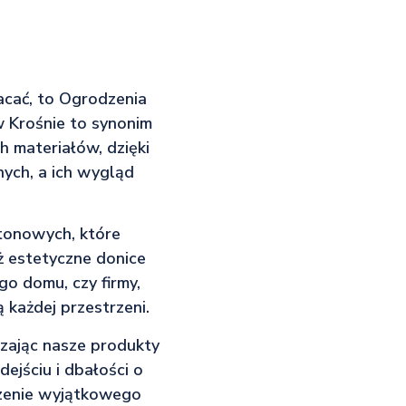
łacać, to Ogrodzenia
 Krośnie to synonim
 materiałów, dzięki
ych, a ich wygląd
etonowych, które
ż estetyczne donice
o domu, czy firmy,
 każdej przestrzeni.
czając nasze produkty
ejściu i dbałości o
ączenie wyjątkowego