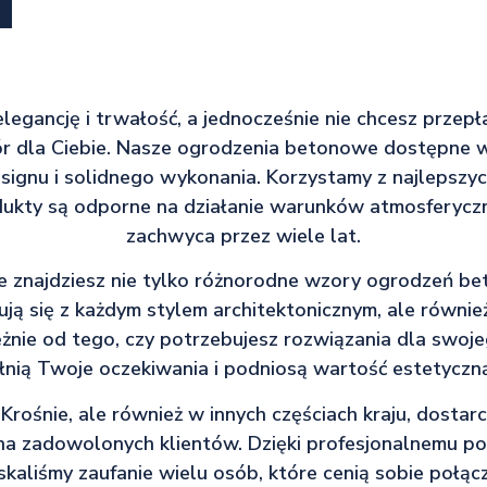
 elegancję i trwałość, a jednocześnie nie chcesz przep
ór dla Ciebie. Nasze ogrodzenia betonowe dostępne w
ignu i solidnego wykonania. Korzystamy z najlepszych
ukty są odporne na działanie warunków atmosferyczn
zachwyca przez wiele lat.
e znajdziesz nie tylko różnorodne wzory ogrodzeń b
ą się z każdym stylem architektonicznym, ale równie
żnie od tego, czy potrzebujesz rozwiązania dla swojeg
nią Twoje oczekiwania i podniosą wartość estetyczną
 Krośnie, ale również w innych częściach kraju, dostar
a zadowolonych klientów. Dzięki profesjonalnemu pod
skaliśmy zaufanie wielu osób, które cenią sobie poł