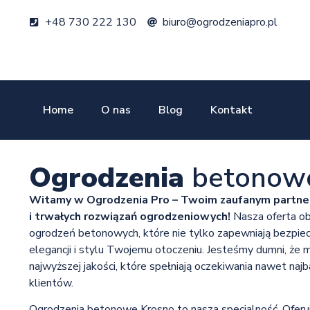
+48 730 222 130
biuro@ogrodzeniapro.pl
Home
O nas
Blog
Kontakt
Ogrodzenia
betonow
Witamy w Ogrodzenia Pro – Twoim zaufanym partner
i trwałych rozwiązań ogrodzeniowych!
Nasza oferta ob
ogrodzeń betonowych, które nie tylko zapewniają bezpie
elegancji i stylu Twojemu otoczeniu. Jesteśmy dumni, że
najwyższej jakości, które spełniają oczekiwania nawet naj
klientów.
Ogrodzenia betonowe Krosno to nasza specjalność. Oferu