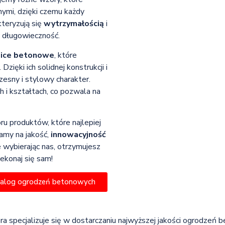
nymi, dzięki czemu każdy
kteryzują się
wytrzymałością
i
h długowieczność.
ice betonowe
, które
zięki ich solidnej konstrukcji i
sny i stylowy charakter.
 i kształtach, co pozwala na
ru produktów, które najlepiej
my na jakość,
innowacyjność
 wybierając nas, otrzymujesz
ekonaj się sam!
talog ogrodzeń betonowych
óra specjalizuje się w dostarczaniu najwyższej jakości ogrodzeń