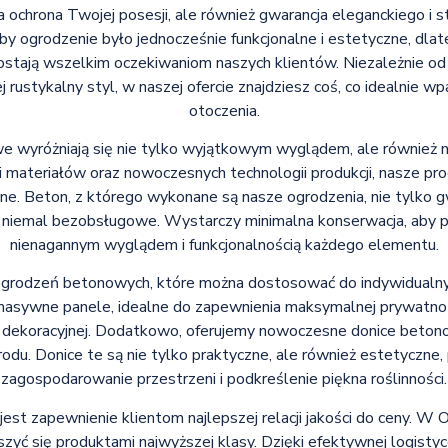
na ochrona Twojej posesji, ale również gwarancja eleganckiego 
aby ogrodzenie było jednocześnie funkcjonalne i estetyczne, dla
stają wszelkim oczekiwaniom naszych klientów. Niezależnie od t
rustykalny styl, w naszej ofercie znajdziesz coś, co idealnie w
otoczenia.
 wyróżniają się nie tylko wyjątkowym wyglądem, ale również ni
 materiałów oraz nowoczesnych technologii produkcji, nasze pro
ne. Beton, z którego wykonane są nasze ogrodzenia, nie tylko g
e niemal bezobsługowe. Wystarczy minimalna konserwacja, aby prz
nienagannym wyglądem i funkcjonalnością każdego elementu.
ogrodzeń betonowych, które można dostosować do indywidualnyc
asywne panele, idealne do zapewnienia maksymalnej prywatności
i dekoracyjnej. Dodatkowo, oferujemy nowoczesne donice beton
odu. Donice te są nie tylko praktyczne, ale również estetyczne
zagospodarowanie przestrzeni i podkreślenie piękna roślinności.
est zapewnienie klientom najlepszej relacji jakości do ceny. W 
szyć się produktami najwyższej klasy. Dzięki efektywnej logisty