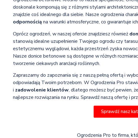
doskonale komponują się z różnymi stylami architektonicz
znajdzie coś idealnego dla siebie. Nasze ogrodzenia chara
odpornością
na warunki atmosferyczne, co gwarantuje ic
Oprócz ogrodzeń, w naszej ofercie znajdziesz również
don
stanowią idealne uzupełnienie Twojego ogrodu czy tarasu. D
estetycznemu wyglądowi, każda przestrzeń zyska nowocze
Nasze donice betonowe są dostępne w różnych rozmiarach
tworzenie ciekawych aranżacji roślinnych.
Zapraszamy do zapoznania się z naszą pełną ofertą i wybo
odpowiadają Twoim potrzebom. W Ogrodzenia Pro stawia
i
zadowolenie klientów
, dlatego możesz być pewien, że
najlepsze rozwiązania na rynku. Sprawdź naszą ofertę i prz
Sprawdź nasz ka
Ogrodzenia Pro to firma, kt