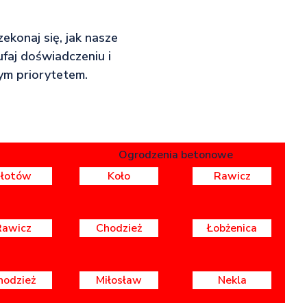
ekonaj się, jak nasze
faj doświadczeniu i
ym priorytetem.
Ogrodzenia betonowe
Złotów
Koło
Rawicz
Rawicz
Chodzież
Łobżenica
hodzież
Miłosław
Nekla