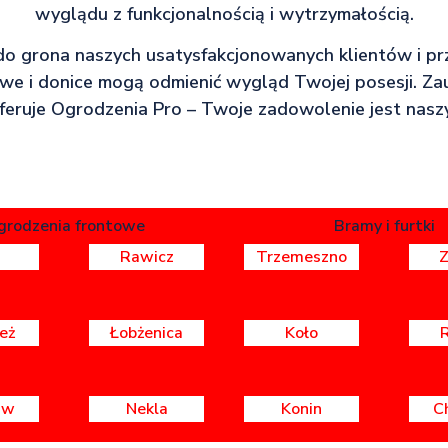
wyglądu z funkcjonalnością i wytrzymałością.
do grona naszych usatysfakcjonowanych klientów i prz
e i donice mogą odmienić wygląd Twojej posesji. Zau
 oferuje Ogrodzenia Pro – Twoje zadowolenie jest nasz
grodzenia frontowe
Bramy i furtki
Rawicz
Trzemeszno
eż
Łobżenica
Koło
aw
Nekla
Konin
C