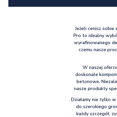
Jeżeli cenisz sobie
Pro to idealny wyb
wyrafinowanego des
czemu nasze prod
W naszej oferci
doskonale komponuj
betonowe. Niezale
nasze produkty speł
Działamy nie tylko w
do szerokiego gron
każdy szczegół, zy